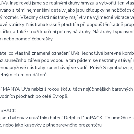
. Inspirovali jsme se reálnými druhy hmyzu a vytvořili ten vlas
áno s těmi nejmenšími detaily jako jsou chloupky na nožičkách či
ý rozměr. Všechny části nástrahy mají vliv na výjimečné vibrace ve
kové stránky. Nástraha krásně plachtí a při popouštění ladně pr
háčku, a také slouží k určení polohy nástrahy. Nástrahy typu nymfa
 nebo pomocí čeburašky.
áte, co vlastně znamená označení UVs. Jednotlivé barevné kombi
az slunečního záření pod vodou, a tím pádem se nástrahy stávaj
erou pryžové nástrahy zanechávají ve vodě. Právě S symbolizuje, ž
elným cílem predátorů.
 MANYA UVs nabízí širokou škálu těch nejúčinnějších barevných
vodních plochách po celé Evropě.
DuoPACK
 jsou baleny v unikátním balení Delphin DuoPACK. To umožňuje 
k, nebo jako kusovky z plnobarevného prezentéru!