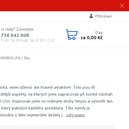
Přihlášení
 si rady? Zavolejte.
0
ks
 736 642 608
za
0,00 Kč
, 9:00-16.30 hod. So, 8.30-11:00 hod.)
 MANYA UVs / 5ks
ická, velmi účinná, ale hlavně atraktivní. Toto jsou tři
žitější aspekty, na kterých jsme zapracovali při tvorbě nástrah
UVs. Inspirovali jsme se reálnými druhy hmyzu a vytvořili ten
í, který poblázní každého predátora. Tělo nymfy je
lováno s těmi nejmenšími detaily j...
celý popis