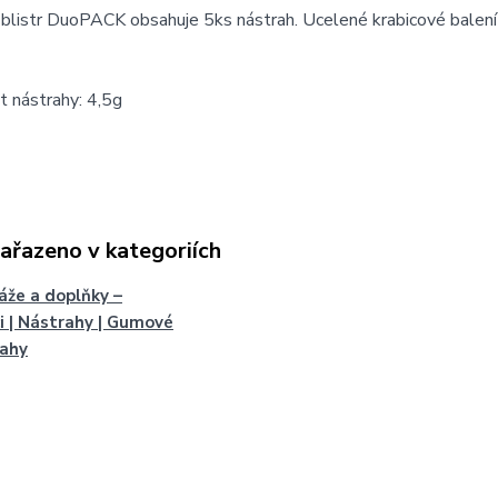
blistr DuoPACK obsahuje 5ks nástrah. Ucelené krabicové balení
 nástrahy: 4,5g
zařazeno v kategoriích
že a doplňky –
i | Nástrahy | Gumové
rahy