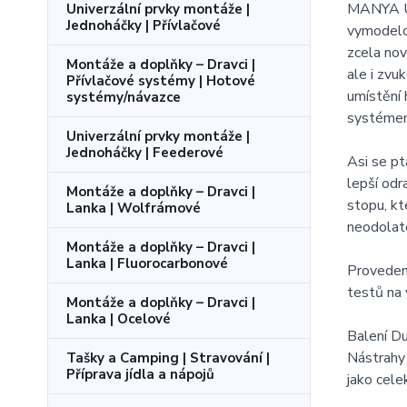
MANYA UVs
Univerzální prvky montáže |
Jednoháčky | Přívlačové
vymodelov
zcela nov
Montáže a doplňky – Dravci |
ale i zvu
Přívlačové systémy | Hotové
umístění 
systémy/návazce
systémem
Univerzální prvky montáže |
Jednoháčky | Feederové
Asi se pt
lepší odr
Montáže a doplňky – Dravci |
stopu, kt
Lanka | Wolfrámové
neodolat
Montáže a doplňky – Dravci |
Lanka | Fluorocarbonové
Provedení
testů na 
Montáže a doplňky – Dravci |
Lanka | Ocelové
Balení 
Nástrahy
Tašky a Camping | Stravování |
Příprava jídla a nápojů
jako cele