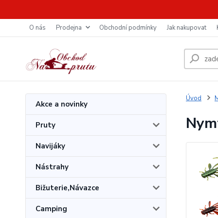
O nás
Prodejna
Obchodní podmínky
Jak nakupovat
Úvod
M
Akce a novinky
Nymf
Pruty
Navijáky
Nástrahy
Bižuterie,Návazce
Camping