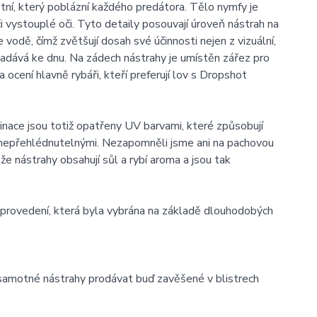
tní, který poblázní každého predátora. Tělo nymfy je
 vystouplé oči. Tyto detaily posouvají úroveň nástrah na
 vodě, čímž zvětšují dosah své účinnosti nejen z vizuální,
opadává ke dnu. Na zádech nástrahy je umístěn zářez pro
 ocení hlavně rybáři, kteří preferují lov s Dropshot
nace jsou totiž opatřeny UV barvami, které způsobují
í nepřehlédnutelnými. Nezapomněli jsme ani na pachovou
e nástrahy obsahují sůl a rybí aroma a jsou tak
 provedení, která byla vybrána na základě dlouhodobých
samotné nástrahy prodávat buď zavěšené v blistrech