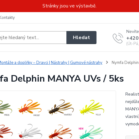
Stránky jsou ve výstavbě.
Kontakty
Nevíte
Hledat
+420
(Út-Pá
ontáže a doplňky – Dravci | Nástrahy | Gumové nástrahy
Nymfa Delphin
a Delphin MANYA UVs / 5ks
Realist
nejdůle
MANYA 
vlastn
vymode