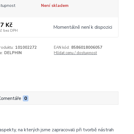
tupnost
Není skladem
7 Kč
Momentálně není k dispozici
Kč
bez DPH
roduktu:
101002272
EAN kód:
8586018006057
e:
DELPHIN
Hlídat cenu / dostupnost
Komentáře
0
í aspekty, na kterých jsme zapracovali při tvorbě nástrah