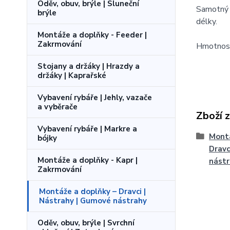
Oděv, obuv, brýle | Sluneční
Samotný 
brýle
délky.
Montáže a doplňky - Feeder |
Zakrmování
Hmotnost
Stojany a držáky | Hrazdy a
držáky | Kaprařské
Vybavení rybáře | Jehly, vazače
a vyběrače
Zboží 
Vybavení rybáře | Markre a
Montá
bójky
Dravc
Montáže a doplňky - Kapr |
nást
Zakrmování
Montáže a doplňky – Dravci |
Nástrahy | Gumové nástrahy
Oděv, obuv, brýle | Svrchní