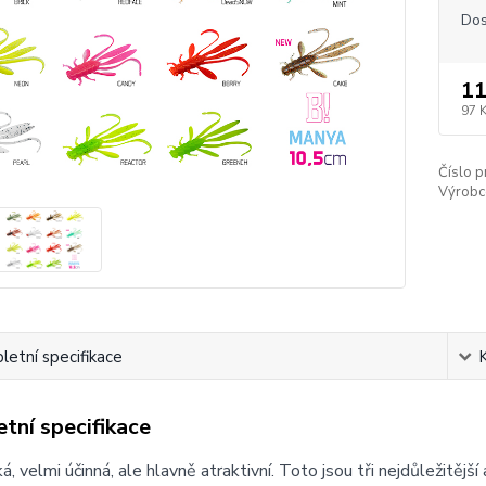
Dos
11
97 
Číslo p
Výrobc
etní specifikace
tní specifikace
ká, velmi účinná, ale hlavně atraktivní. Toto jsou tři nejdůležitějš