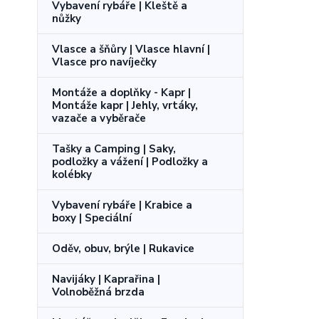
Vybavení rybáře | Kleště a
nůžky
Vlasce a šňůry | Vlasce hlavní |
Vlasce pro navíječky
Montáže a doplňky - Kapr |
Montáže kapr | Jehly, vrtáky,
vazače a vyběrače
Tašky a Camping | Saky,
podložky a vážení | Podložky a
kolébky
Vybavení rybáře | Krabice a
boxy | Speciální
Oděv, obuv, brýle | Rukavice
Navijáky | Kaprařina |
Volnoběžná brzda