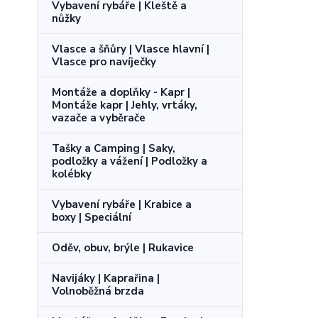
Vybavení rybáře | Kleště a
nůžky
Vlasce a šňůry | Vlasce hlavní |
Vlasce pro navíječky
Montáže a doplňky - Kapr |
Montáže kapr | Jehly, vrtáky,
vazače a vyběrače
Tašky a Camping | Saky,
podložky a vážení | Podložky a
kolébky
Vybavení rybáře | Krabice a
boxy | Speciální
Oděv, obuv, brýle | Rukavice
Navijáky | Kaprařina |
Volnoběžná brzda