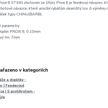
roxi 8 STING zhotoven ze šňůry Proxi 8 je feedrový návazec, kt
 hotové návazce, které umožní rybářům okamžitý lov, či výměnu 
 háček typu CHINU(BARB).
é parametry:
elphin PROXI 8, 0.10mm
vý trn: 7mm
zařazeno v kategoriích
že a doplňky -
r | Feederové
ce | S protihrotem -
ůře