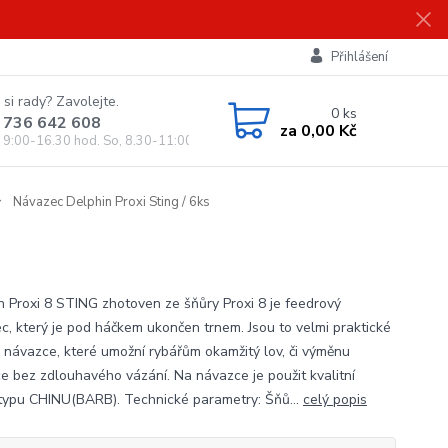
Přihlášení
 si rady? Zavolejte.
0
ks
 736 642 608
za
0,00 Kč
, 9:00-16.30 hod. So, 8.30-11:00 hod.)
Návazec Delphin Proxi Sting / 6ks
n Proxi 8 STING zhotoven ze šňůry Proxi 8 je feedrový
c, který je pod háčkem ukončen trnem. Jsou to velmi praktické
 návazce, které umožní rybářům okamžitý lov, či výměnu
e bez zdlouhavého vázání. Na návazce je použit kvalitní
typu CHINU(BARB). Technické parametry: Šňů...
celý popis