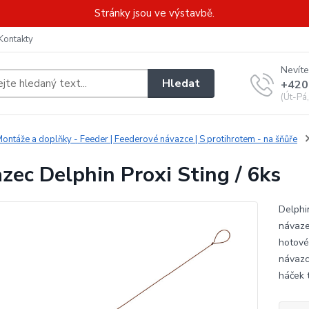
Stránky jsou ve výstavbě.
Kontakty
Nevíte
Hledat
+420
(Út-Pá
ontáže a doplňky - Feeder | Feederové návazce | S protihrotem - na šňůře
zec Delphin Proxi Sting / 6ks
Delphi
návaze
hotové
návazc
háček 