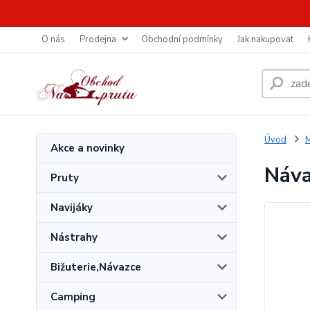
O nás
Prodejna
Obchodní podmínky
Jak nakupovat
Úvod
M
Akce a novinky
Náva
Pruty
Navijáky
Nástrahy
Bižuterie,Návazce
Camping