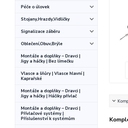
Péče o úlovek
Stojany,Hrazdy,Vidličky
Signalizace záběru
Oblečení,Obuv,Brýle
Montáže a doplňky – Dravci |
Jigy a háčky | Bez límečku
Vlasce a šňůry | Vlasce hlavní |
Kaprařské
Montáže a doplňky – Dravci |
Jigy a háčky | Háčiky přívlač
Kompl
Montáže a doplňky – Dravci |
Přívlačové systémy |
Komple
Příslušenství k systémům