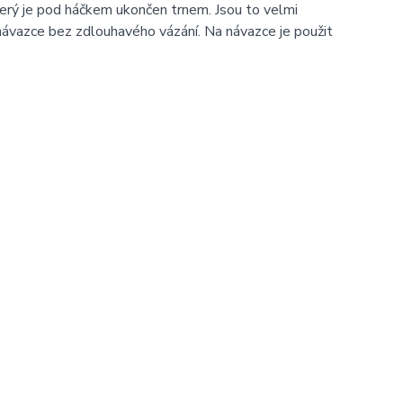
erý je pod háčkem ukončen trnem. Jsou to velmi
návazce bez zdlouhavého vázání. Na návazce je použit