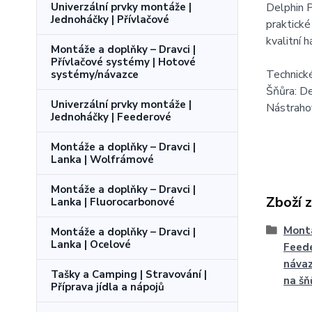
Delphin P
Univerzální prvky montáže |
Jednoháčky | Přívlačové
praktické
kvalitní
Montáže a doplňky – Dravci |
Přívlačové systémy | Hotové
Technick
systémy/návazce
Šňůra: D
Univerzální prvky montáže |
Nástraho
Jednoháčky | Feederové
Montáže a doplňky – Dravci |
Lanka | Wolfrámové
Montáže a doplňky – Dravci |
Zboží 
Lanka | Fluorocarbonové
Montá
Montáže a doplňky – Dravci |
Lanka | Ocelové
Feede
návaz
Tašky a Camping | Stravování |
na šň
Příprava jídla a nápojů