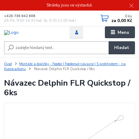
Stránky jsou ve výstavbě.
0
ks
+420 736 642 608
za
0,00 Kč
(Út-Pá, 9:00-16.30 hod. So, 8.30-11:00 hod.)
Menu
Hledat
Úvod
Montáže a doplňky - Feeder | Feederové návazce | S protihrotem - na
fluorocarbonu
Návazec Delphin FLR Quickstop / 6ks
Návazec Delphin FLR Quickstop /
6ks