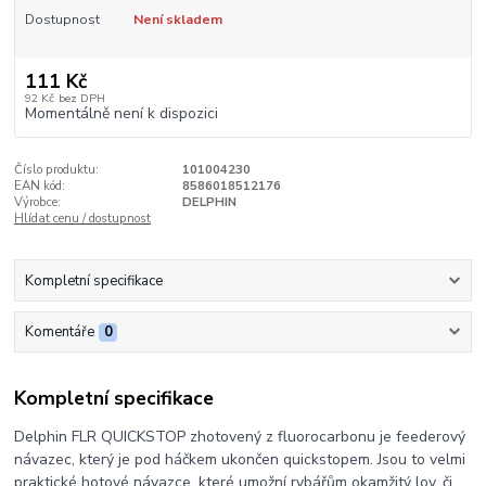
Dostupnost
Není skladem
111 Kč
92 Kč
bez DPH
Momentálně není k dispozici
Číslo produktu:
101004230
EAN kód:
8586018512176
Výrobce:
DELPHIN
Hlídat cenu / dostupnost
Kompletní specifikace
Komentáře
0
Kompletní specifikace
Delphin FLR QUICKSTOP zhotovený z fluorocarbonu je feederový
návazec, který je pod háčkem ukončen quickstopem. Jsou to velmi
praktické hotové návazce, které umožní rybářům okamžitý lov, či