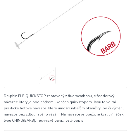
Delphin FLR QUICKSTOP zhotovený z fluorocarbonu je feederový
návazec, který je pod háčkem ukončen quickstopem. Jsou to velmi
praktické hotové návazce, které umožní rybářům okamžitý lov, či výměnu
návazce bez zdlouhavého vázání. Na návazce je použit je kvalitní háček
typu CHINU(BARB). Technické para...
celý popis