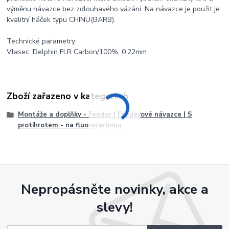
výměnu návazce bez zdlouhavého vázání. Na návazce je použit je
kvalitní háček typu CHINU(BARB).
Technické parametry:
Vlasec: Delphin FLR Carbon/100%, 0.22mm
Zboží zařazeno v kategoriích
Montáže a doplňky - Feeder | Feederové návazce | S
protihrotem - na fluorocarbonu
Nepropásněte novinky, akce a
slevy!