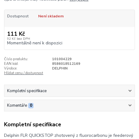
Dostupnost
Není skladem
111 Kč
92 Kč
bez DPH
Momentálně není k dispozici
Číslo produktu:
101004229
EAN kód:
8586018512169
Výrobce:
DELPHIN
Hlídat cenu / dostupnost
Kompletní specifikace
Komentáře
0
Kompletní specifikace
Delphin FLR QUICKSTOP zhotovený z fluorocarbonu je feederový