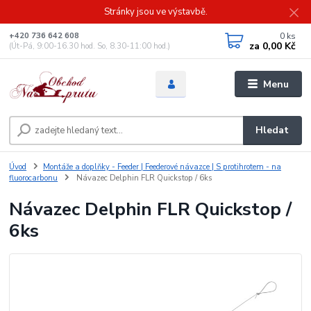
Stránky jsou ve výstavbě.
0
ks
+420 736 642 608
za
0,00 Kč
(Út-Pá, 9:00-16.30 hod. So, 8.30-11:00 hod.)
Menu
Hledat
Úvod
Montáže a doplňky - Feeder | Feederové návazce | S protihrotem - na
fluorocarbonu
Návazec Delphin FLR Quickstop / 6ks
Návazec Delphin FLR Quickstop /
6ks