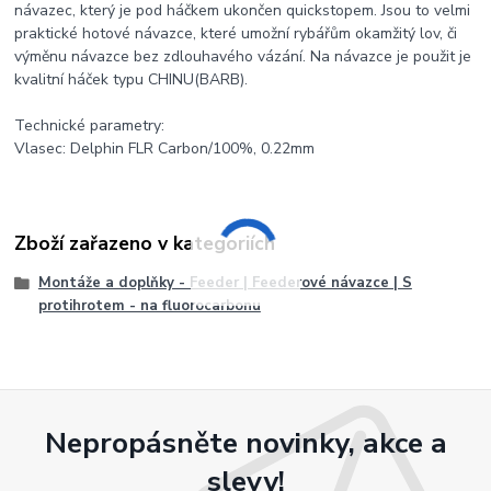
návazec, který je pod háčkem ukončen quickstopem. Jsou to velmi
praktické hotové návazce, které umožní rybářům okamžitý lov, či
výměnu návazce bez zdlouhavého vázání. Na návazce je použit je
kvalitní háček typu CHINU(BARB).
Technické parametry:
Vlasec: Delphin FLR Carbon/100%, 0.22mm
Zboží zařazeno v kategoriích
Montáže a doplňky - Feeder | Feederové návazce | S
protihrotem - na fluorocarbonu
Nepropásněte novinky, akce a
slevy!