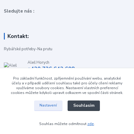
Sledujte nás :
Kontakt:
Rybářské potřeby-Na prutu
Aleš Horych
+420 736 642 608
(Út-Pá, 9:00-16.30 hod. So, 8.30-11:00 hod.)
Pro základní funkčnost, zpříjemnění používání webu, analytické
účely a v případě udělení souhlasu také pro účely cílení reklamy
obchod-naprutu@seznam.cz
využíváme soubory cookies. Nastavení vlastních preferencí
cookies můžete kdykoli upravit odkazem ve spodní části stránek.
Souhlasím
Nastavení
Souhlas můžete odmítnout
zde
.
Vytvořeno na
Eshop-rychle.cz