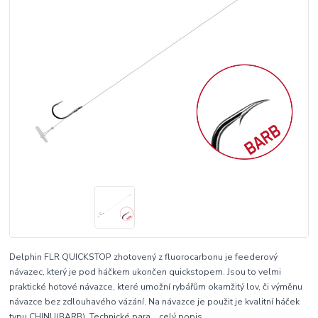
Delphin FLR QUICKSTOP zhotovený z fluorocarbonu je feederový
návazec, který je pod háčkem ukončen quickstopem. Jsou to velmi
praktické hotové návazce, které umožní rybářům okamžitý lov, či výměnu
návazce bez zdlouhavého vázání. Na návazce je použit je kvalitní háček
typu CHINU(BARB). Technické para...
celý popis