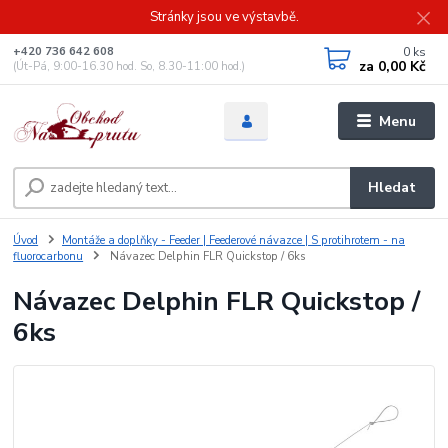
Stránky jsou ve výstavbě.
0
ks
+420 736 642 608
za
0,00 Kč
(Út-Pá, 9:00-16.30 hod. So, 8.30-11:00 hod.)
Menu
Hledat
Úvod
Montáže a doplňky - Feeder | Feederové návazce | S protihrotem - na
fluorocarbonu
Návazec Delphin FLR Quickstop / 6ks
Návazec Delphin FLR Quickstop /
6ks