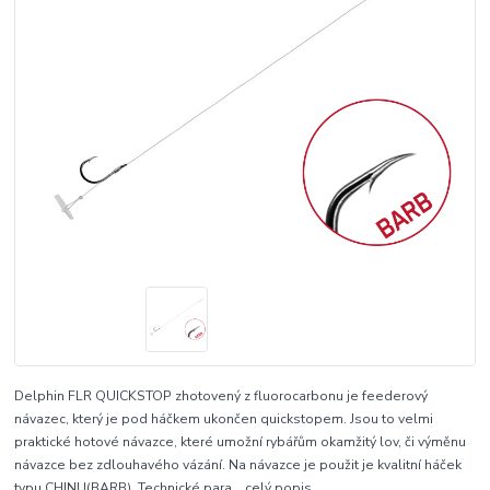
Delphin FLR QUICKSTOP zhotovený z fluorocarbonu je feederový
návazec, který je pod háčkem ukončen quickstopem. Jsou to velmi
praktické hotové návazce, které umožní rybářům okamžitý lov, či výměnu
návazce bez zdlouhavého vázání. Na návazce je použit je kvalitní háček
typu CHINU(BARB). Technické para...
celý popis