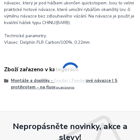
návazec, který je pod háčkem ukončen quickstopem. Jsou to velmi
praktické hotové návazce, které umožní rybářům okamžitý lov, či
výměnu návazce bez zdlouhavého vázání. Na návazce je použit je
kvalitní háček typu CHINU(BARB).
Technické parametry:
Vlasec: Delphin FLR Carbon/100%, 0.22mm
Zboží zařazeno v kategoriích
Montáže a doplňky - Feeder | Feederové návazce | S
protihrotem - na fluorocarbonu
Nepropásněte novinky, akce a
slevy!