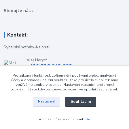
Sledujte nás :
Kontakt:
Rybářské potřeby-Na prutu
Aleš Horych
+420 736 642 608
(Út-Pá, 9:00-16.30 hod. So, 8.30-11:00 hod.)
Pro základní funkčnost, zpříjemnění používání webu, analytické
účely a v případě udělení souhlasu také pro účely cílení reklamy
obchod-naprutu@seznam.cz
využíváme soubory cookies. Nastavení vlastních preferencí
cookies můžete kdykoli upravit odkazem ve spodní části stránek.
Souhlasím
Nastavení
Souhlas můžete odmítnout
zde
.
Vytvořeno na
Eshop-rychle.cz