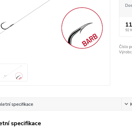
Dos
11
92 
Číslo p
Výrobc
etní specifikace
tní specifikace