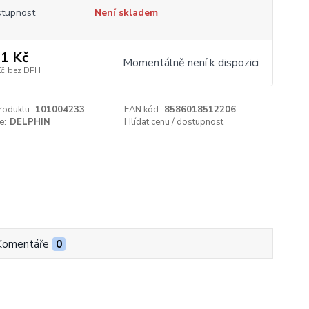
tupnost
Není skladem
1 Kč
Momentálně není k dispozici
Kč
bez DPH
roduktu:
101004233
EAN kód:
8586018512206
e:
DELPHIN
Hlídat cenu / dostupnost
Komentáře
0