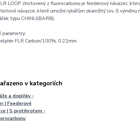
FLR LOOP zhotovený z fluorocarbonu je feederový návazec, kter
 hotové návazce, které umožní rybářům okamžitý lov, či výměnu 
 háček typu CHINU(BARB).
é parametry:
Delphin FLR Carbon/100%, 0.22mm
zařazeno v kategoriích
že a doplňky -
r | Feederové
ce | S protihrotem -
uorocarbonu