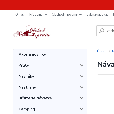
O nás
Prodejna
Obchodní podmínky
Jak nakupovat
Úvod
M
Akce a novinky
Náva
Pruty
Navijáky
Nástrahy
Bižuterie,Návazce
Camping