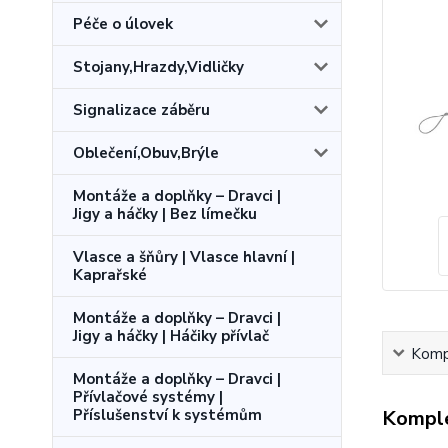
Péče o úlovek
Stojany,Hrazdy,Vidličky
Signalizace záběru
Oblečení,Obuv,Brýle
Montáže a doplňky – Dravci |
Jigy a háčky | Bez límečku
Vlasce a šňůry | Vlasce hlavní |
Kaprařské
Montáže a doplňky – Dravci |
Jigy a háčky | Háčiky přívlač
Kompl
Montáže a doplňky – Dravci |
Přívlačové systémy |
Komple
Příslušenství k systémům