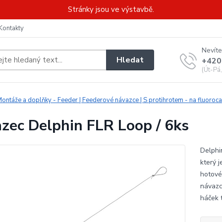
Stránky jsou ve výstavbě.
Kontakty
Nevíte
Hledat
+420
(Út-Pá
ontáže a doplňky - Feeder | Feederové návazce | S protihrotem - na fluoroc
zec Delphin FLR Loop / 6ks
Delphi
který 
hotové
návazc
háček 