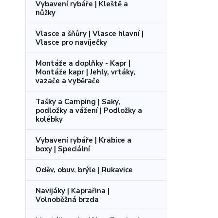
Vybavení rybáře | Kleště a
nůžky
Vlasce a šňůry | Vlasce hlavní |
Vlasce pro navíječky
Montáže a doplňky - Kapr |
Montáže kapr | Jehly, vrtáky,
vazače a vyběrače
Tašky a Camping | Saky,
podložky a vážení | Podložky a
kolébky
Vybavení rybáře | Krabice a
boxy | Speciální
Oděv, obuv, brýle | Rukavice
Navijáky | Kaprařina |
Volnoběžná brzda