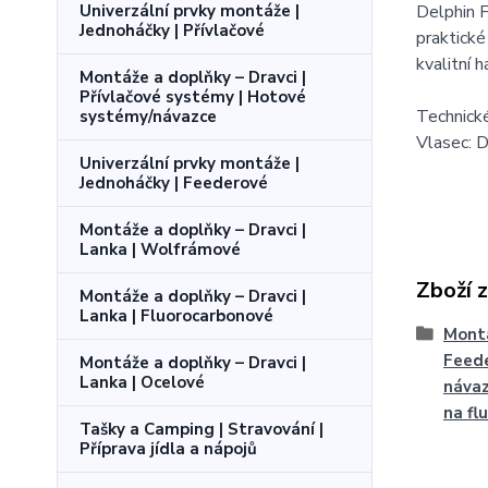
Delphin 
Univerzální prvky montáže |
Jednoháčky | Přívlačové
praktické
kvalitní
Montáže a doplňky – Dravci |
Přívlačové systémy | Hotové
Technick
systémy/návazce
Vlasec: 
Univerzální prvky montáže |
Jednoháčky | Feederové
Montáže a doplňky – Dravci |
Lanka | Wolfrámové
Zboží 
Montáže a doplňky – Dravci |
Lanka | Fluorocarbonové
Montá
Feede
Montáže a doplňky – Dravci |
Lanka | Ocelové
návaz
na fl
Tašky a Camping | Stravování |
Příprava jídla a nápojů