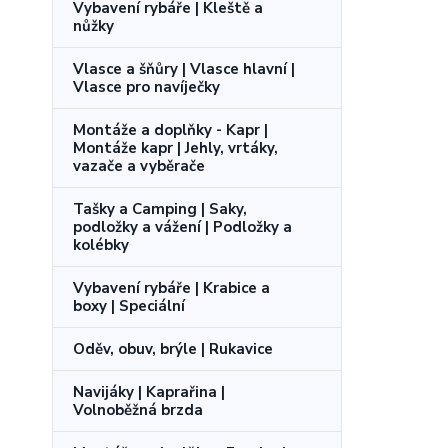
Vybavení rybáře | Kleště a
nůžky
Vlasce a šňůry | Vlasce hlavní |
Vlasce pro navíječky
Montáže a doplňky - Kapr |
Montáže kapr | Jehly, vrtáky,
vazače a vyběrače
Tašky a Camping | Saky,
podložky a vážení | Podložky a
kolébky
Vybavení rybáře | Krabice a
boxy | Speciální
Oděv, obuv, brýle | Rukavice
Navijáky | Kaprařina |
Volnoběžná brzda