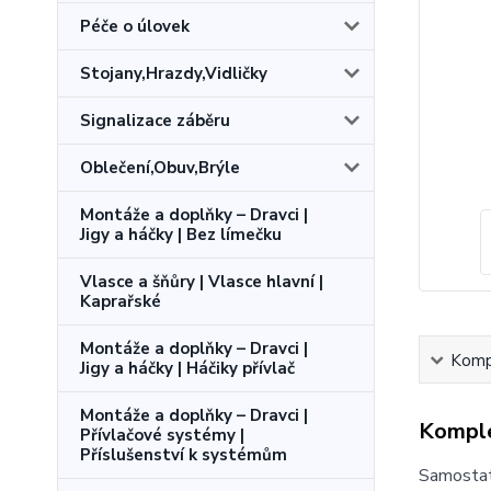
Péče o úlovek
Stojany,Hrazdy,Vidličky
Signalizace záběru
Oblečení,Obuv,Brýle
Montáže a doplňky – Dravci |
Jigy a háčky | Bez límečku
Vlasce a šňůry | Vlasce hlavní |
Kaprařské
Montáže a doplňky – Dravci |
Kompl
Jigy a háčky | Háčiky přívlač
Montáže a doplňky – Dravci |
Komple
Přívlačové systémy |
Příslušenství k systémům
Samostatn