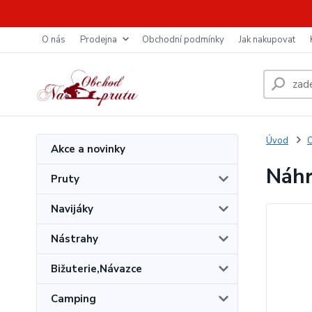
O nás
Prodejna
Obchodní podmínky
Jak nakupovat
Úvod
O
Akce a novinky
Náhr
Pruty
Navijáky
Nástrahy
Bižuterie,Návazce
Camping