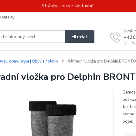
Stránky jsou ve výstavbě.
Kontakty
Nevíte
Hledat
+420
(Út-Pá
děv, obuv, brýle | Obuv a holínky
Náhradní vložka pro Delphin BRONTO 
adní vložka pro Delphin BRONT
Samost
poškoz
tak ho
sedne 
popis