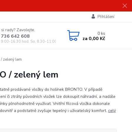
Přihlášení
 si rady? Zavolejte.
0
ks
 736 642 608
za
0,00 Kč
, 9:00-16.30 hod. So, 8.30-11:00 hod.)
/ zelený lem
O / zelený lem
atně prodávané vložky do holínek BRONTO. V případě
ení či ztráty původních vložek lze dokoupit náhradní, a nadále
línky plnohodnotně využívat. Vnitřní filcová vložka dokonale
dovnitř a podstatně zvyšuje tepelný i uživatelský komfort.
celý