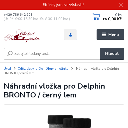
Stránky jsou ve výstavbě.
0
ks
+420 736 642 608
za
0,00 Kč
(Út-Pá, 9:00-16.30 hod. So, 8.30-11:00 hod.)
Menu
Hledat
Úvod
Oděv, obuv, brýle | Obuv a holínky
Náhradní vložka pro Delphin
BRONTO / černý lem
Náhradní vložka pro Delphin
BRONTO / černý lem