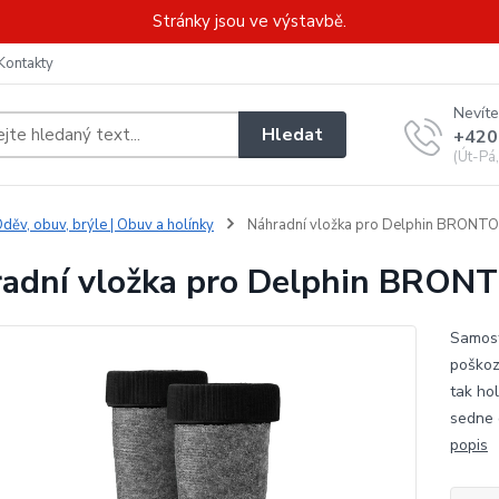
Stránky jsou ve výstavbě.
Kontakty
Nevíte
Hledat
+420
(Út-Pá
děv, obuv, brýle | Obuv a holínky
Náhradní vložka pro Delphin BRONTO 
adní vložka pro Delphin BRONT
Samost
poškoz
tak ho
sedne 
popis