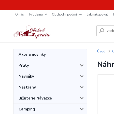
O nás
Prodejna
Obchodní podmínky
Jak nakupovat
Úvod
O
Akce a novinky
Náhr
Pruty
Navijáky
Nástrahy
Bižuterie,Návazce
Camping