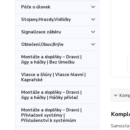
Péče o úlovek
Stojany,Hrazdy,Vidličky
Signalizace záběru
Oblečení,Obuv,Brýle
Montáže a doplňky – Dravci |
Jigy a háčky | Bez límečku
Vlasce a šňůry | Vlasce hlavní |
Kaprařské
Montáže a doplňky – Dravci |
Kompl
Jigy a háčky | Háčiky přívlač
Montáže a doplňky – Dravci |
Komple
Přívlačové systémy |
Příslušenství k systémům
Samostatn