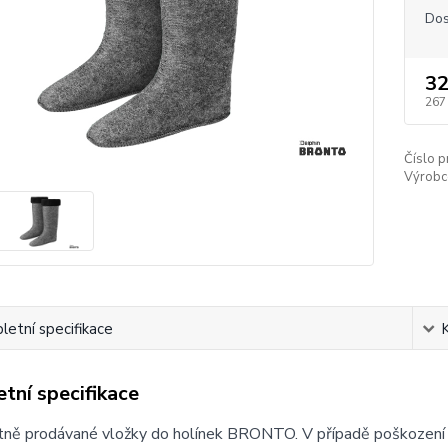
Dos
32
267
Číslo p
Výrobc
etní specifikace
tní specifikace
ě prodávané vložky do holínek BRONTO. V případě poškození či 