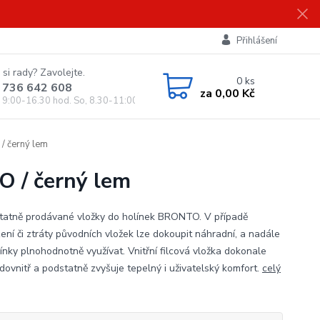
Přihlášení
 si rady? Zavolejte.
0
ks
 736 642 608
za
0,00 Kč
, 9:00-16.30 hod. So, 8.30-11:00 hod.)
/ černý lem
O / černý lem
atně prodávané vložky do holínek BRONTO. V případě
ení či ztráty původních vložek lze dokoupit náhradní, a nadále
línky plnohodnotně využívat. Vnitřní filcová vložka dokonale
dovnitř a podstatně zvyšuje tepelný i uživatelský komfort.
celý