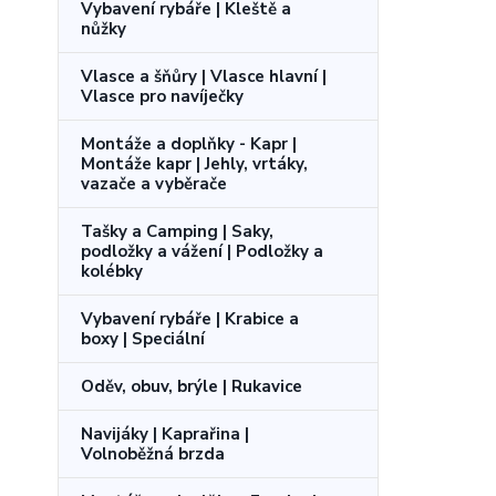
Vybavení rybáře | Kleště a
nůžky
Vlasce a šňůry | Vlasce hlavní |
Vlasce pro navíječky
Montáže a doplňky - Kapr |
Montáže kapr | Jehly, vrtáky,
vazače a vyběrače
Tašky a Camping | Saky,
podložky a vážení | Podložky a
kolébky
Vybavení rybáře | Krabice a
boxy | Speciální
Oděv, obuv, brýle | Rukavice
Navijáky | Kaprařina |
Volnoběžná brzda