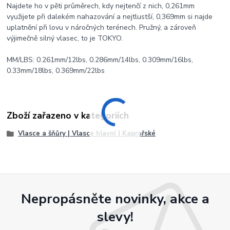
Najdete ho v pěti průměrech, kdy nejtenčí z nich, 0,261mm
využijete při dalekém nahazování a nejtlustší, 0,369mm si najde
uplatnění při lovu v náročných terénech. Pružný, a zároveň
výjimečně silný vlasec, to je TOKYO.
MM/LBS: 0.261mm/12lbs, 0.286mm/14lbs, 0.309mm/16lbs,
0.33mm/18lbs, 0.369mm/22lbs
Zboží zařazeno v kategoriích
Vlasce a šňůry | Vlasce hlavní | Kaprařské
Nepropásněte novinky, akce a
slevy!