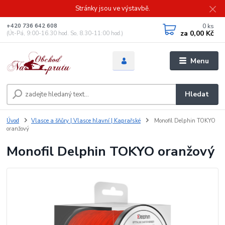
Stránky jsou ve výstavbě.
0
ks
+420 736 642 608
za
0,00 Kč
(Út-Pá, 9:00-16.30 hod. So, 8.30-11:00 hod.)
Menu
Hledat
Úvod
Vlasce a šňůry | Vlasce hlavní | Kaprařské
Monofil Delphin TOKYO
oranžový
Monofil Delphin TOKYO oranžový