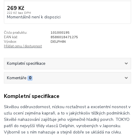
269 Kč
222 Kč
bez DPH
Momentálně není k dispozici
Číslo produktu:
101000195
EAN kód:
8586018471275
Výrobce:
DELPHIN
Hlídat cenu / dostupnost
Kompletní specifikace
Komentáře
0
Kompletní specifikace
Skvělou oděruvzdornost, nízkou roztažnost a excelentní nosnost v
uzlu ocení zejména kapraři, a to v jakýchkoliv těžkých podmínkách.
Skvělé nahazování zajišťuje jeho výjimečně hladký povrch. TOKYO
patří do nejvyšší třídy vlasců Delphin, vyrobených v Japonsku.
Výborně se s ním nahazuje a stejně dobře se ukládá na cívku.