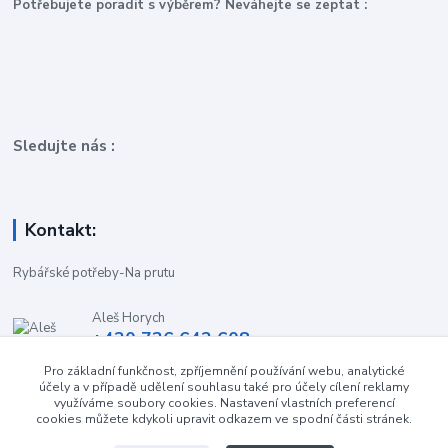
P
otřebujete poradit s výběrem? Neváhejte se zeptat :
Sledujte nás :
Kontakt:
Rybářské potřeby-Na prutu
Aleš Horych
+420 736 642 608
(Út-Pá, 9:00-16.30 hod. So, 8.30-11:00 hod.)
Pro základní funkčnost, zpříjemnění používání webu, analytické
účely a v případě udělení souhlasu také pro účely cílení reklamy
obchod-naprutu@seznam.cz
využíváme soubory cookies. Nastavení vlastních preferencí
cookies můžete kdykoli upravit odkazem ve spodní části stránek.