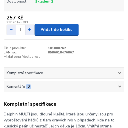
Dostupnost
Skladem 2
257 Kč
212 Kč
bez DPH
Přidat do košíku
Číslo produktu:
101000762
EAN kód:
8586018476867
Hlídat cenu / dostupnost
Kompletní specifikace
Komentáře
0
Kompletní specifikace
Delphin MULTI jsou dlouhé kleště, které jsou určeny jsou pro
vyprošťování háčků z tlam dravých ryb v případech, kde na to
klasický peán už nestačí. Jejich délka je 18cm. Vnitřní strana