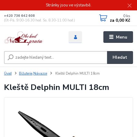
Stránky jsou ve výstavbě.
0
ks
+420 736 642 608
za
0,00 Kč
(Út-Pá, 9:00-16.30 hod. So, 8.30-11:00 hod.)
Menu
Hledat
Úvod
Bižuterie,Návazce
Kleště Delphin MULTI 18cm
Kleště Delphin MULTI 18cm