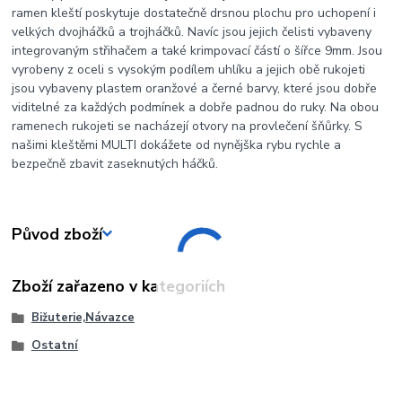
ramen kleští poskytuje dostatečně drsnou plochu pro uchopení i
velkých dvojháčků a trojháčků. Navíc jsou jejich čelisti vybaveny
integrovaným střihačem a také krimpovací částí o šířce 9mm. Jsou
vyrobeny z oceli s vysokým podílem uhlíku a jejich obě rukojeti
jsou vybaveny plastem oranžové a černé barvy, které jsou dobře
viditelné za každých podmínek a dobře padnou do ruky. Na obou
ramenech rukojeti se nacházejí otvory na provlečení šňůrky. S
našimi kleštěmi MULTI dokážete od nynějška rybu rychle a
bezpečně zbavit zaseknutých háčků.
Původ zboží
Zboží zařazeno v kategoriích
Bižuterie,Návazce
Ostatní