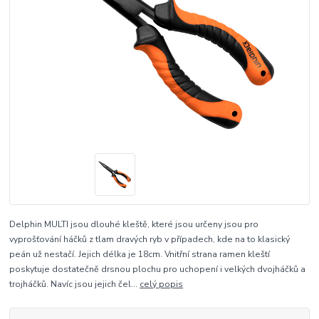
Delphin MULTI jsou dlouhé kleště, které jsou určeny jsou pro
vyprošťování háčků z tlam dravých ryb v případech, kde na to klasický
peán už nestačí. Jejich délka je 18cm. Vnitřní strana ramen kleští
poskytuje dostatečně drsnou plochu pro uchopení i velkých dvojháčků a
trojháčků. Navíc jsou jejich čel...
celý popis