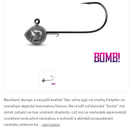
Nevídaný design a nejvyšší kvalita! Tato série jigů od značky Delphin se
vyznačuje atypicky tvarovanou hlavou. Na rozdíl od klasické ''koule'' má
mírně zužující se tvar směrem dopředu, což má za následek agresivnější
rozrážení vody před nástrahou a rychlejší a akčnější propadávání
nástrahy směrem ke...
celý popis