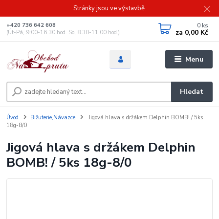
Stránky jsou ve výstavbě.
0
ks
+420 736 642 608
za
0,00 Kč
(Út-Pá, 9:00-16.30 hod. So, 8.30-11:00 hod.)
Menu
Hledat
Úvod
Bižuterie,Návazce
Jigová hlava s držákem Delphin BOMB! / 5ks
18g-8/0
Jigová hlava s držákem Delphin
BOMB! / 5ks 18g-8/0