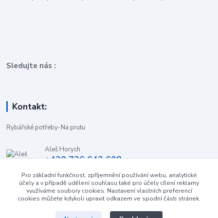
Sledujte nás :
Kontakt:
Rybářské potřeby-Na prutu
Aleš Horych
+420 736 642 608
(Út-Pá, 9:00-16.30 hod. So, 8.30-11:00 hod.)
Pro základní funkčnost, zpříjemnění používání webu, analytické
účely a v případě udělení souhlasu také pro účely cílení reklamy
obchod-naprutu@seznam.cz
využíváme soubory cookies. Nastavení vlastních preferencí
cookies můžete kdykoli upravit odkazem ve spodní části stránek.