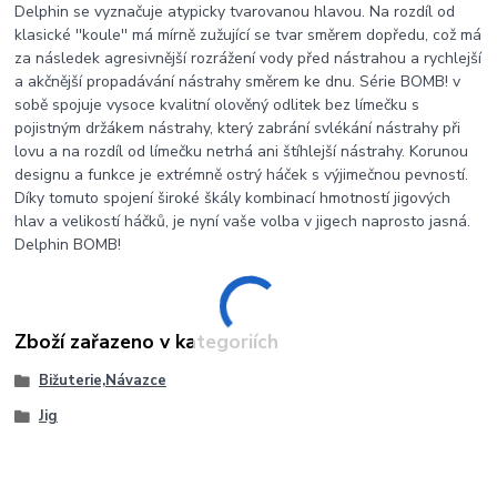
Delphin se vyznačuje atypicky tvarovanou hlavou. Na rozdíl od
klasické ''koule'' má mírně zužující se tvar směrem dopředu, což má
za následek agresivnější rozrážení vody před nástrahou a rychlejší
a akčnější propadávání nástrahy směrem ke dnu. Série BOMB! v
sobě spojuje vysoce kvalitní olověný odlitek bez límečku s
pojistným držákem nástrahy, který zabrání svlékání nástrahy při
lovu a na rozdíl od límečku netrhá ani štíhlejší nástrahy. Korunou
designu a funkce je extrémně ostrý háček s výjimečnou pevností.
Díky tomuto spojení široké škály kombinací hmotností jigových
hlav a velikostí háčků, je nyní vaše volba v jigech naprosto jasná.
Delphin BOMB!
Zboží zařazeno v kategoriích
Bižuterie,Návazce
Jig