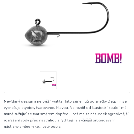
Nevídaný design a nejvyšší kvalita! Tato série jigů od značky Delphin se
vyznačuje atypicky tvarovanou hlavou. Na rozdíl od klasické ''koule'' má
mírně zužující se tvar směrem dopředu, což má za následek agresivnější
rozrážení vody před nástrahou a rychlejší a akčnější propadávání
nástrahy směrem ke...
celý popis