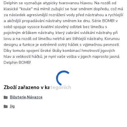
Delphin se vyznačuje atypicky tvarovanou hlavou. Na rozdíl od
klasické ''koule'' má mírně zužující se tvar směrem dopředu, což má
za následek agresivnější rozrážení vody před nástrahou a rychlejší
a akčnější propadávání nástrahy směrem ke dnu. Série BOMB! v
sobě spojuje vysoce kvalitní olověný odlitek bez límečku s
pojistným držákem nástrahy, který zabrání svlékání nástrahy při
lovu a na rozdíl od límečku netrhá ani štíhlejší nástrahy. Korunou
designu a funkce je extrémně ostrý háček s výjimečnou pevností.
Díky tomuto spojení široké škály kombinací hmotností jigových
hlav a velikostí háčků, je nyní vaše volba v jigech naprosto jasná.
Delphin BOMB!
Zboží zařazeno v kategoriích
Bižuterie,Návazce
Jig