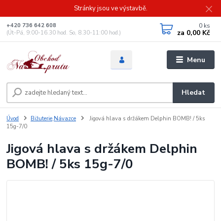
Stránky jsou ve výstavbě.
0
ks
+420 736 642 608
za
0,00 Kč
(Út-Pá, 9:00-16.30 hod. So, 8.30-11:00 hod.)
Menu
Hledat
Úvod
Bižuterie,Návazce
Jigová hlava s držákem Delphin BOMB! / 5ks
15g-7/0
Jigová hlava s držákem Delphin
BOMB! / 5ks 15g-7/0