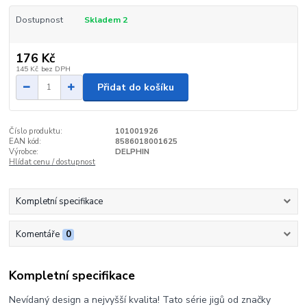
Dostupnost
Skladem 2
176 Kč
145 Kč
bez DPH
Přidat do košíku
Číslo produktu:
101001926
EAN kód:
8586018001625
Výrobce:
DELPHIN
Hlídat cenu / dostupnost
Kompletní specifikace
Komentáře
0
Kompletní specifikace
Nevídaný design a nejvyšší kvalita! Tato série jigů od značky