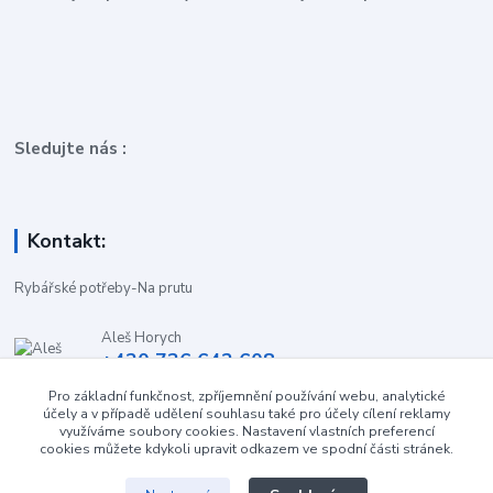
Sledujte nás :
Kontakt:
Rybářské potřeby-Na prutu
Aleš Horych
+420 736 642 608
(Út-Pá, 9:00-16.30 hod. So, 8.30-11:00 hod.)
Pro základní funkčnost, zpříjemnění používání webu, analytické
účely a v případě udělení souhlasu také pro účely cílení reklamy
obchod-naprutu@seznam.cz
využíváme soubory cookies. Nastavení vlastních preferencí
cookies můžete kdykoli upravit odkazem ve spodní části stránek.