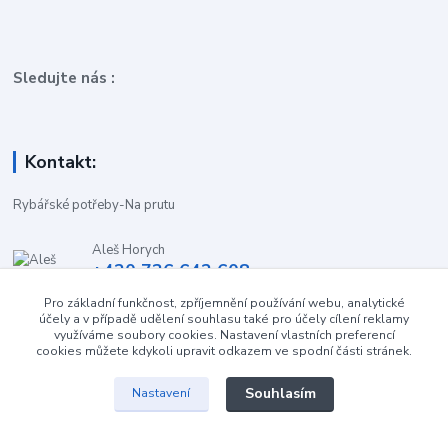
Sledujte nás :
Kontakt:
Rybářské potřeby-Na prutu
Aleš Horych
+420 736 642 608
(Út-Pá, 9:00-16.30 hod. So, 8.30-11:00 hod.)
Pro základní funkčnost, zpříjemnění používání webu, analytické
účely a v případě udělení souhlasu také pro účely cílení reklamy
obchod-naprutu@seznam.cz
využíváme soubory cookies. Nastavení vlastních preferencí
cookies můžete kdykoli upravit odkazem ve spodní části stránek.
Souhlasím
Nastavení