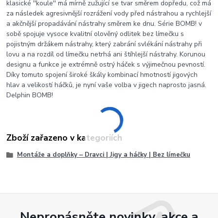
klasické ''koule'' má mírně zužující se tvar směrem dopředu, což má
za následek agresivnější rozrážení vody před nástrahou a rychlejší
a akčnější propadávání nástrahy směrem ke dnu. Série BOMB! v
sobě spojuje vysoce kvalitní olověný odlitek bez límečku s
pojistným držákem nástrahy, který zabrání svlékání nástrahy při
lovu a na rozdíl od límečku netrhá ani štíhlejší nástrahy. Korunou
designu a funkce je extrémně ostrý háček s výjimečnou pevností.
Díky tomuto spojení široké škály kombinací hmotností jigových
hlav a velikostí háčků, je nyní vaše volba v jigech naprosto jasná.
Delphin BOMB!
Zboží zařazeno v kategoriích
Montáže a doplňky – Dravci | Jigy a háčky | Bez límečku
Nepropásněte novinky, akce a