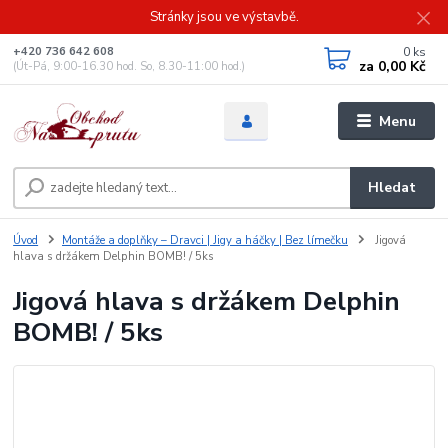
Stránky jsou ve výstavbě.
0
ks
+420 736 642 608
za
0,00 Kč
(Út-Pá, 9:00-16.30 hod. So, 8.30-11:00 hod.)
Menu
Hledat
Úvod
Montáže a doplňky – Dravci | Jigy a háčky | Bez límečku
Jigová
hlava s držákem Delphin BOMB! / 5ks
Jigová hlava s držákem Delphin
BOMB! / 5ks