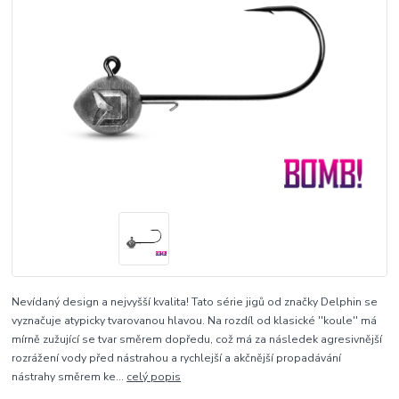
Nevídaný design a nejvyšší kvalita! Tato série jigů od značky Delphin se
vyznačuje atypicky tvarovanou hlavou. Na rozdíl od klasické ''koule'' má
mírně zužující se tvar směrem dopředu, což má za následek agresivnější
rozrážení vody před nástrahou a rychlejší a akčnější propadávání
nástrahy směrem ke...
celý popis