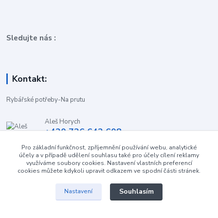
Sledujte nás :
Kontakt:
Rybářské potřeby-Na prutu
Aleš Horych
+420 736 642 608
(Út-Pá, 9:00-16.30 hod. So, 8.30-11:00 hod.)
Pro základní funkčnost, zpříjemnění používání webu, analytické
účely a v případě udělení souhlasu také pro účely cílení reklamy
obchod-naprutu@seznam.cz
využíváme soubory cookies. Nastavení vlastních preferencí
cookies můžete kdykoli upravit odkazem ve spodní části stránek.
Souhlasím
Nastavení