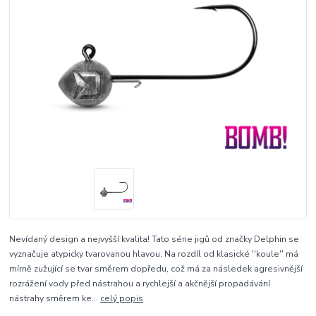
Nevídaný design a nejvyšší kvalita! Tato série jigů od značky Delphin se
vyznačuje atypicky tvarovanou hlavou. Na rozdíl od klasické ''koule'' má
mírně zužující se tvar směrem dopředu, což má za následek agresivnější
rozrážení vody před nástrahou a rychlejší a akčnější propadávání
nástrahy směrem ke...
celý popis