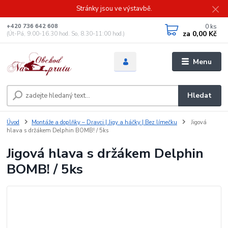
Stránky jsou ve výstavbě.
0
ks
+420 736 642 608
za
0,00 Kč
(Út-Pá, 9:00-16.30 hod. So, 8.30-11:00 hod.)
Menu
Hledat
Úvod
Montáže a doplňky – Dravci | Jigy a háčky | Bez límečku
Jigová
hlava s držákem Delphin BOMB! / 5ks
Jigová hlava s držákem Delphin
BOMB! / 5ks