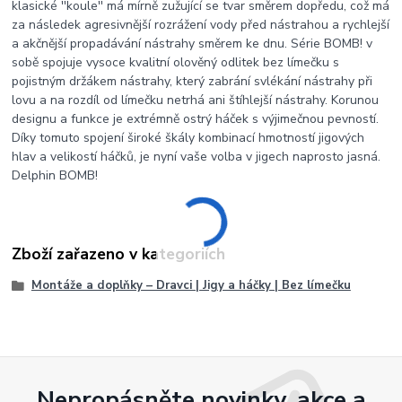
klasické ''koule'' má mírně zužující se tvar směrem dopředu, což má
za následek agresivnější rozrážení vody před nástrahou a rychlejší
a akčnější propadávání nástrahy směrem ke dnu. Série BOMB! v
sobě spojuje vysoce kvalitní olověný odlitek bez límečku s
pojistným držákem nástrahy, který zabrání svlékání nástrahy při
lovu a na rozdíl od límečku netrhá ani štíhlejší nástrahy. Korunou
designu a funkce je extrémně ostrý háček s výjimečnou pevností.
Díky tomuto spojení široké škály kombinací hmotností jigových
hlav a velikostí háčků, je nyní vaše volba v jigech naprosto jasná.
Delphin BOMB!
Zboží zařazeno v kategoriích
Montáže a doplňky – Dravci | Jigy a háčky | Bez límečku
Nepropásněte novinky, akce a