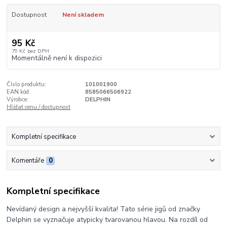
Dostupnost
Není skladem
95 Kč
79 Kč
bez DPH
Momentálně není k dispozici
Číslo produktu:
101001900
EAN kód:
8585066506922
Výrobce:
DELPHIN
Hlídat cenu / dostupnost
Kompletní specifikace
Komentáře
0
Kompletní specifikace
Nevídaný design a nejvyšší kvalita! Tato série jigů od značky
Delphin se vyznačuje atypicky tvarovanou hlavou. Na rozdíl od