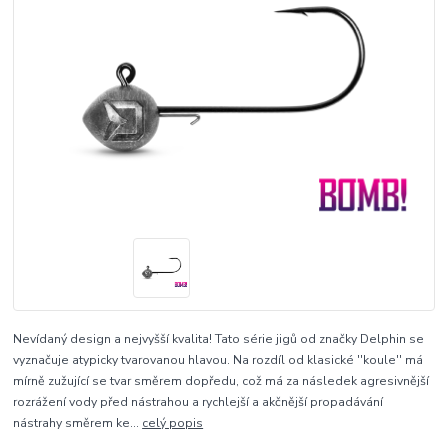
Nevídaný design a nejvyšší kvalita! Tato série jigů od značky Delphin se
vyznačuje atypicky tvarovanou hlavou. Na rozdíl od klasické ''koule'' má
mírně zužující se tvar směrem dopředu, což má za následek agresivnější
rozrážení vody před nástrahou a rychlejší a akčnější propadávání
nástrahy směrem ke...
celý popis