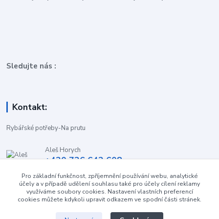
Sledujte nás :
Kontakt:
Rybářské potřeby-Na prutu
Aleš Horych
+420 736 642 608
(Út-Pá, 9:00-16.30 hod. So, 8.30-11:00 hod.)
Pro základní funkčnost, zpříjemnění používání webu, analytické
účely a v případě udělení souhlasu také pro účely cílení reklamy
obchod-naprutu@seznam.cz
využíváme soubory cookies. Nastavení vlastních preferencí
cookies můžete kdykoli upravit odkazem ve spodní části stránek.