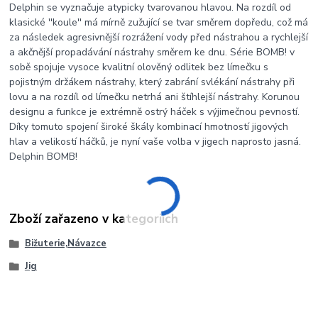
Delphin se vyznačuje atypicky tvarovanou hlavou. Na rozdíl od
klasické ''koule'' má mírně zužující se tvar směrem dopředu, což má
za následek agresivnější rozrážení vody před nástrahou a rychlejší
a akčnější propadávání nástrahy směrem ke dnu. Série BOMB! v
sobě spojuje vysoce kvalitní olověný odlitek bez límečku s
pojistným držákem nástrahy, který zabrání svlékání nástrahy při
lovu a na rozdíl od límečku netrhá ani štíhlejší nástrahy. Korunou
designu a funkce je extrémně ostrý háček s výjimečnou pevností.
Díky tomuto spojení široké škály kombinací hmotností jigových
hlav a velikostí háčků, je nyní vaše volba v jigech naprosto jasná.
Delphin BOMB!
Zboží zařazeno v kategoriích
Bižuterie,Návazce
Jig