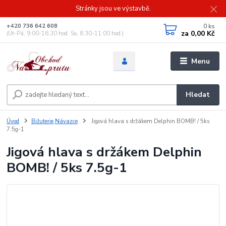
Stránky jsou ve výstavbě.
0
ks
+420 736 642 608
za
0,00 Kč
(Út-Pá, 9:00-16.30 hod. So, 8.30-11:00 hod.)
Menu
Hledat
Úvod
Bižuterie,Návazce
Jigová hlava s držákem Delphin BOMB! / 5ks
7.5g-1
Jigová hlava s držákem Delphin
BOMB! / 5ks 7.5g-1