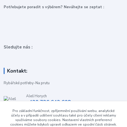
P
otřebujete poradit s výběrem? Neváhejte se zeptat :
Sledujte nás :
Kontakt:
Rybářské potřeby-Na prutu
Aleš Horych
+420 736 642 608
(Út-Pá, 9:00-16.30 hod. So, 8.30-11:00 hod.)
Pro základní funkčnost, zpříjemnění používání webu, analytické
účely a v případě udělení souhlasu také pro účely cílení reklamy
obchod-naprutu@seznam.cz
využíváme soubory cookies. Nastavení vlastních preferencí
cookies můžete kdykoli upravit odkazem ve spodní části stránek.