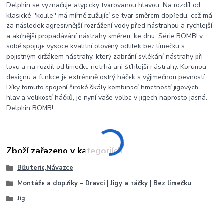
Delphin se vyznačuje atypicky tvarovanou hlavou. Na rozdíl od
klasické ''koule'' má mírně zužující se tvar směrem dopředu, což má
za následek agresivnější rozrážení vody před nástrahou a rychlejší
a akčnější propadávání nástrahy směrem ke dnu. Série BOMB! v
sobě spojuje vysoce kvalitní olověný odlitek bez límečku s
pojistným držákem nástrahy, který zabrání svlékání nástrahy při
lovu a na rozdíl od límečku netrhá ani štíhlejší nástrahy. Korunou
designu a funkce je extrémně ostrý háček s výjimečnou pevností.
Díky tomuto spojení široké škály kombinací hmotností jigových
hlav a velikostí háčků, je nyní vaše volba v jigech naprosto jasná.
Delphin BOMB!
Zboží zařazeno v kategoriích
Bižuterie,Návazce
Montáže a doplňky – Dravci | Jigy a háčky | Bez límečku
Jig