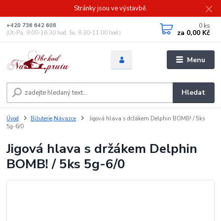
Stránky jsou ve výstavbě.
0
ks
+420 736 642 608
za
0,00 Kč
(Út-Pá, 9:00-16.30 hod. So, 8.30-11:00 hod.)
Menu
Hledat
Úvod
Bižuterie,Návazce
Jigová hlava s držákem Delphin BOMB! / 5ks
5g-6/0
Jigová hlava s držákem Delphin
BOMB! / 5ks 5g-6/0