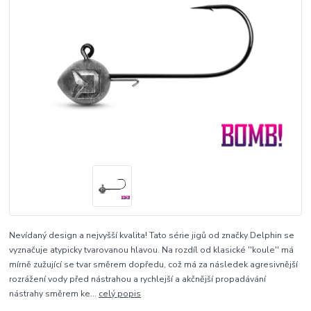
Nevídaný design a nejvyšší kvalita! Tato série jigů od značky Delphin se
vyznačuje atypicky tvarovanou hlavou. Na rozdíl od klasické ''koule'' má
mírně zužující se tvar směrem dopředu, což má za následek agresivnější
rozrážení vody před nástrahou a rychlejší a akčnější propadávání
nástrahy směrem ke...
celý popis