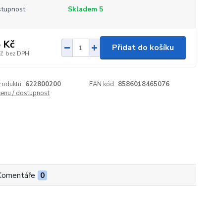
tupnost
Skladem 5
 Kč
Přidat do košíku
Kč
bez DPH
roduktu:
622800200
EAN kód:
8586018465076
cenu / dostupnost
Komentáře
0