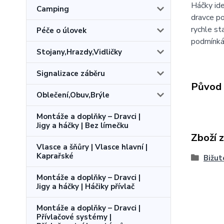
Háčky ide
Camping
dravce po
rychle st
Péče o úlovek
podmínká
Stojany,Hrazdy,Vidličky
Signalizace záběru
Původ 
Oblečení,Obuv,Brýle
Montáže a doplňky – Dravci |
Jigy a háčky | Bez límečku
Zboží 
Vlasce a šňůry | Vlasce hlavní |
Kaprařské
Bižut
Montáže a doplňky – Dravci |
Jigy a háčky | Háčiky přívlač
Montáže a doplňky – Dravci |
Přívlačové systémy |