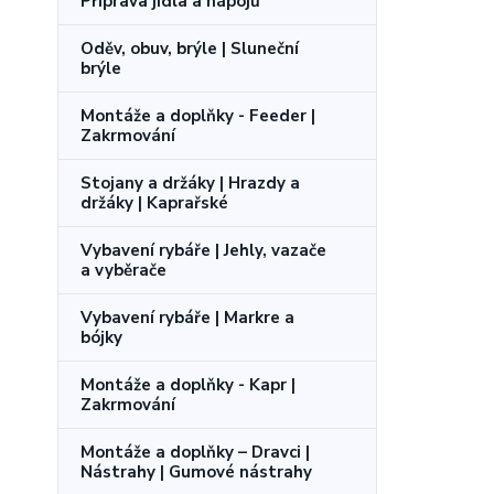
Příprava jídla a nápojů
Oděv, obuv, brýle | Sluneční
brýle
Montáže a doplňky - Feeder |
Zakrmování
Stojany a držáky | Hrazdy a
držáky | Kaprařské
Vybavení rybáře | Jehly, vazače
a vyběrače
Vybavení rybáře | Markre a
bójky
Montáže a doplňky - Kapr |
Zakrmování
Montáže a doplňky – Dravci |
Nástrahy | Gumové nástrahy