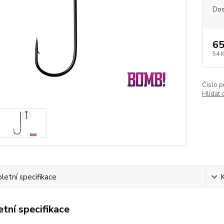
Dos
65
54 
Číslo p
Hlídat 
etní specifikace
tní specifikace