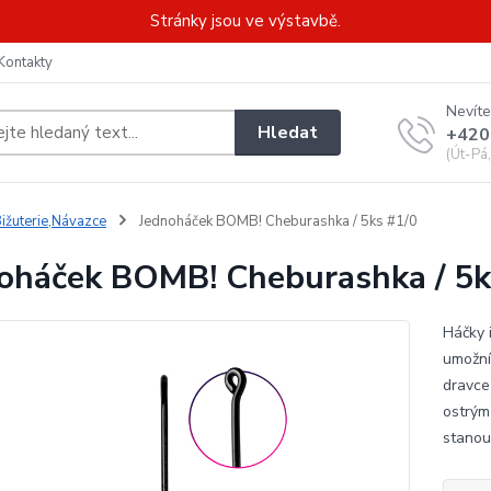
Stránky jsou ve výstavbě.
Kontakty
Nevíte
Hledat
+420
(Út-Pá
ižuterie,Návazce
Jednoháček BOMB! Cheburashka / 5ks #1/0
oháček BOMB! Cheburashka / 5k
Háčky i
umožní 
dravce
ostrým
stanou