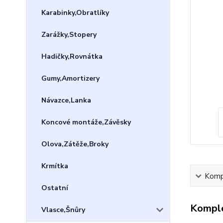
Karabinky,Obratlíky
Zarážky,Stopery
Hadičky,Rovnátka
Gumy,Amortizery
Návazce,Lanka
Koncové montáže,Závěsky
Olova,Zátěže,Broky
Krmítka
Kompl
Ostatní
Komple
Vlasce,Šnůry