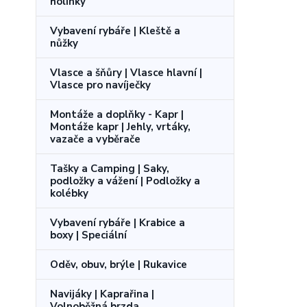
holínky
Vybavení rybáře | Kleště a
nůžky
Vlasce a šňůry | Vlasce hlavní |
Vlasce pro navíječky
Montáže a doplňky - Kapr |
Montáže kapr | Jehly, vrtáky,
vazače a vyběrače
Tašky a Camping | Saky,
podložky a vážení | Podložky a
kolébky
Vybavení rybáře | Krabice a
boxy | Speciální
Oděv, obuv, brýle | Rukavice
Navijáky | Kaprařina |
Volnoběžná brzda