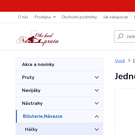
O nás
Prodejna
Obchodní podmínky
Jak nakupovat
Úvod
B
Akce a novinky
Jedn
Pruty
Navijáky
Nástrahy
Bižuterie,Návazce
Háčky