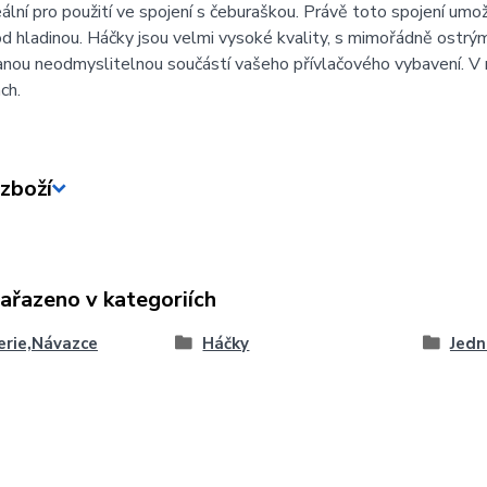
ální pro použití ve spojení s čeburaškou. Právě toto spojení umožní
d hladinou. Háčky jsou velmi vysoké kvality, s mimořádně ostrým
anou neodmyslitelnou součástí vašeho přívlačového vybavení. V n
ch.
zboží
zařazeno v kategoriích
erie,Návazce
Háčky
Jedn