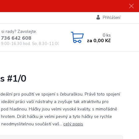
Přihlášení
 si rady? Zavolejte.
0
ks
 736 642 608
za
0,00 Kč
, 9:00-16.30 hod. So, 8.30-11:00 hod.)
s #1/0
deální pro použití ve spojení s čeburaškou. Právě toto spojení
ideální práci vaší nástrahy a zvyšuje tak atraktivitu pro
 pod hladinou. Háčky jsou velmi vysoké kvality, s mimořádně
 hrotem. Drát háčku je velmi pevný a tyto háčky se rychle
 neodmyslitelnou součástí vaš...
celý popis