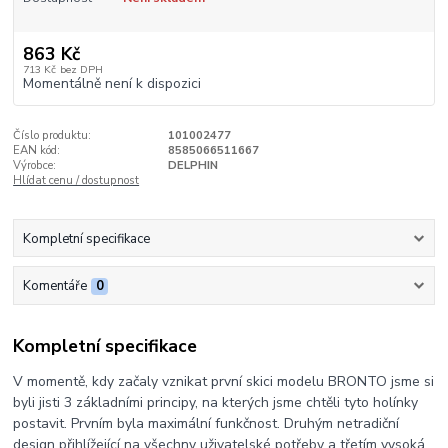
863 Kč
713 Kč
bez DPH
Momentálně není k dispozici
Číslo produktu:
101002477
EAN kód:
8585066511667
Výrobce:
DELPHIN
Hlídat cenu / dostupnost
Kompletní specifikace
Komentáře
0
Kompletní specifikace
V momentě, kdy začaly vznikat první skici modelu BRONTO jsme si
byli jisti 3 základními principy, na kterých jsme chtěli tyto holínky
postavit. Prvním byla maximální funkčnost. Druhým netradiční
design přihlížející na všechny uživatelské potřeby a třetím vysoká