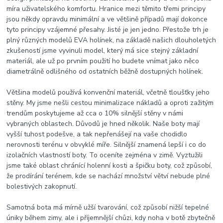
míra uživatelského komfortu. Hranice mezi těmito třemi principy
jsou někdy opravdu minimální a ve většině případů mají dokonce
tyto principy vzájemné přesahy. Jisté je jen jedno. Přestože trh je
plný různých modelů EVA holínek, na základě našich dlouholetých
zkušeností jsme vyvinuli model, který má sice stejný základní
materiál, ale už po prvním použití ho budete vnímat jako něco
diametrálně odlišného od ostatních běžně dostupných holínek.
Většina modelů používá konvenční materiál, včetně tloušťky jeho
stěny. My jsme nešli cestou minimalizace nákladů a oproti zažitým
trendům poskytujeme až cca o 10% silnější stěny v námi
vybraných oblastech. Důvodů je hned několik. Naše boty mají
vyšší tuhost podešve, a tak nepřenášejí na vaše chodidlo
nerovnosti terénu v obvyklé míře. Silnější znamená lepší i co do
izolačních vlastností boty. To oceníte zejména v zimě. Vyztužili
jsme také oblast chránící holenní kosti a špičku boty, což způsobí,
že prodírání terénem, kde se nachází množství větví nebude plné
bolestivých zakopnutí.
Samotná bota má mírně užší tvarování, což způsobí nižší tepelné
úniky během zimy, ale i příjemnější chůzi, kdy noha v botě zbytečně