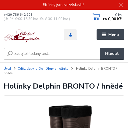
Stránky jsou ve výstavbě.
0
ks
+420 736 642 608
za
0,00 Kč
(Út-Pá, 9:00-16.30 hod. So, 8.30-11:00 hod.)
Menu
Hledat
Úvod
Oděv, obuv, brýle | Obuv a holínky
Holínky Delphin BRONTO /
hnědé
Holínky Delphin BRONTO / hnědé