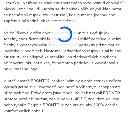
"neutíká". Netřeba se však bát zhoršeného vyzouvání či obouvání.
Mysleli jsme i na lidi, kterým se do holínek hůře ohýbá. Nad patou
se nachází výstupek, tzv. ''ostruha'', kde je možné jednoduché
zapření a následné lehké vyzutí holínky.
Vnitřní filcová vložka dokonale sedne dovnitř a zvyšuje jak
tepelný, tak uživatelský komfort. Samotný reliéf podešve je velmi
členitý s výraznými výstupky, které zaručí perfektní přilnavost za
jakýchkoliv podmínek. Navíc mají jednotlivé výstupky velmi hustou
strukturu, což přispívá ke stabilitě i na zledovatělých plochách.
Vnímavému oku neunikne, že samotná podešev je vyskládaná z
prvků našeho loga :)
A proč vlastně BRONTO? Inspirací nám byla prehistorická zvířata
vyznačující se svojí životností, odolností a výbornými schopnostmi
přizpůsobit se. Právě proto jsme model holínek nazvali BRONTO,
protože nezáleží na tom, zda je venku -40 ° C, zda jdete do lesa,
nebo rybařit. Delphin BRONTO je zde pro to, aby 100% ochránil
komfort vašich nohou!