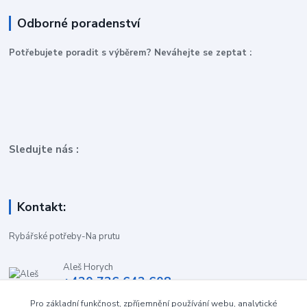
Odborné poradenství
P
otřebujete poradit s výběrem? Neváhejte se zeptat :
Sledujte nás :
Kontakt:
Rybářské potřeby-Na prutu
Aleš Horych
+420 736 642 608
(Út-Pá, 9:00-16.30 hod. So, 8.30-11:00 hod.)
Pro základní funkčnost, zpříjemnění používání webu, analytické