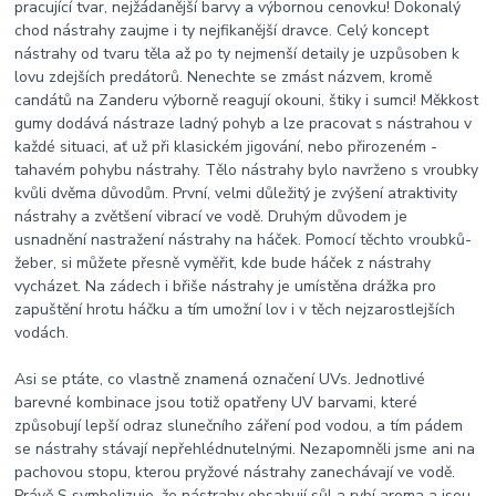
pracující tvar, nejžádanější barvy a výbornou cenovku! Dokonalý
chod nástrahy zaujme i ty nejfikanější dravce. Celý koncept
nástrahy od tvaru těla až po ty nejmenší detaily je uzpůsoben k
lovu zdejších predátorů. Nenechte se zmást názvem, kromě
candátů na Zanderu výborně reagují okouni, štiky i sumci! Měkkost
gumy dodává nástraze ladný pohyb a lze pracovat s nástrahou v
každé situaci, ať už při klasickém jigování, nebo přirozeném -
tahavém pohybu nástrahy. Tělo nástrahy bylo navrženo s vroubky
kvůli dvěma důvodům. První, velmi důležitý je zvýšení atraktivity
nástrahy a zvětšení vibrací ve vodě. Druhým důvodem je
usnadnění nastražení nástrahy na háček. Pomocí těchto vroubků-
žeber, si můžete přesně vyměřit, kde bude háček z nástrahy
vycházet. Na zádech i břiše nástrahy je umístěna drážka pro
zapuštění hrotu háčku a tím umožní lov i v těch nejzarostlejších
vodách.
Asi se ptáte, co vlastně znamená označení UVs. Jednotlivé
barevné kombinace jsou totiž opatřeny UV barvami, které
způsobují lepší odraz slunečního záření pod vodou, a tím pádem
se nástrahy stávají nepřehlédnutelnými. Nezapomněli jsme ani na
pachovou stopu, kterou pryžové nástrahy zanechávají ve vodě.
Právě S symbolizuje, že nástrahy obsahují sůl a rybí aroma a jsou