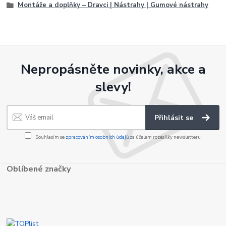
Montáže a doplňky – Dravci | Nástrahy | Gumové nástrahy
Nepropásněte novinky, akce a
slevy!
Přihlásit se
Souhlasím se
zpracováním osobních údajů
za účelem rozesílky newsletteru.
Oblíbené značky