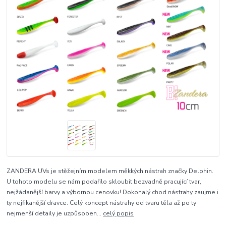
ZANDERA UVs je stěžejním modelem měkkých nástrah značky Delphin.
U tohoto modelu se nám podařilo skloubit bezvadně pracující tvar,
nejžádanější barvy a výbornou cenovku! Dokonalý chod nástrahy zaujme i
ty nejfikanější dravce. Celý koncept nástrahy od tvaru těla až po ty
nejmenší detaily je uzpůsoben...
celý popis