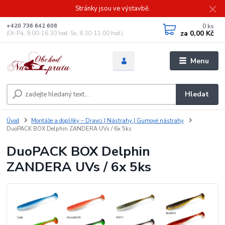
Stránky jsou ve výstavbě.
0
ks
+420 736 642 608
za
0,00 Kč
(Út-Pá, 9:00-16.30 hod. So, 8.30-11:00 hod.)
Menu
Hledat
Úvod
Montáže a doplňky – Dravci | Nástrahy | Gumové nástrahy
DuoPACK BOX Delphin ZANDERA UVs / 6x 5ks
DuoPACK BOX Delphin
ZANDERA UVs / 6x 5ks