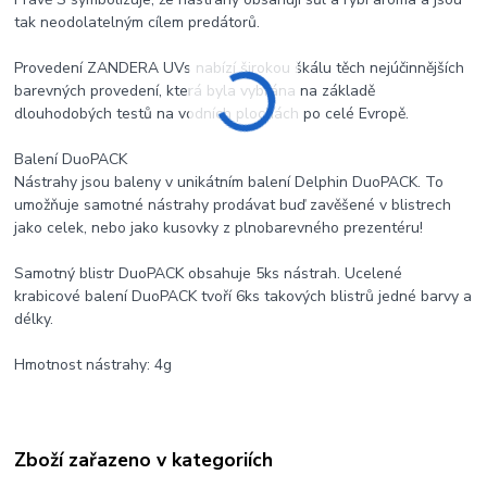
tak neodolatelným cílem predátorů.
Provedení ZANDERA UVs nabízí širokou škálu těch nejúčinnějších
barevných provedení, která byla vybrána na základě
dlouhodobých testů na vodních plochách po celé Evropě.
Balení DuoPACK
Nástrahy jsou baleny v unikátním balení Delphin DuoPACK. To
umožňuje samotné nástrahy prodávat buď zavěšené v blistrech
jako celek, nebo jako kusovky z plnobarevného prezentéru!
Samotný blistr DuoPACK obsahuje 5ks nástrah. Ucelené
krabicové balení DuoPACK tvoří 6ks takových blistrů jedné barvy a
délky.
Hmotnost nástrahy: 4g
Zboží zařazeno v kategoriích