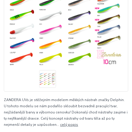
ZANDERA UVs je stěžejním modelem měkkých nástrah značky Delphin.
U tohoto modelu se nám podařilo skloubit bezvadně pracující tvar,
nejžádanější barvy a výbornou cenovku! Dokonalý chod nástrahy zaujme i
ty nejfikanější dravce. Celý koncept nástrahy od tvaru těla až po ty
nejmenší detaily je uzpůsoben...
celý popis