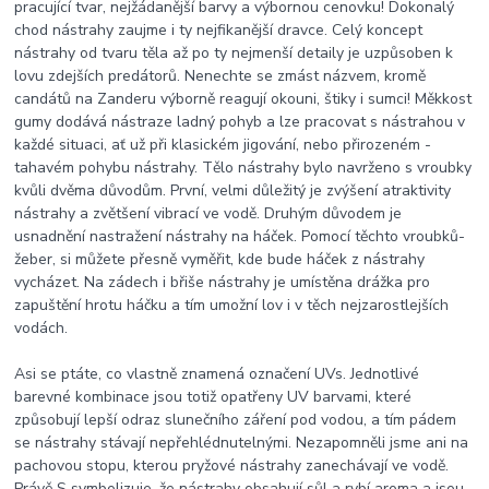
pracující tvar, nejžádanější barvy a výbornou cenovku! Dokonalý
chod nástrahy zaujme i ty nejfikanější dravce. Celý koncept
nástrahy od tvaru těla až po ty nejmenší detaily je uzpůsoben k
lovu zdejších predátorů. Nenechte se zmást názvem, kromě
candátů na Zanderu výborně reagují okouni, štiky i sumci! Měkkost
gumy dodává nástraze ladný pohyb a lze pracovat s nástrahou v
každé situaci, ať už při klasickém jigování, nebo přirozeném -
tahavém pohybu nástrahy. Tělo nástrahy bylo navrženo s vroubky
kvůli dvěma důvodům. První, velmi důležitý je zvýšení atraktivity
nástrahy a zvětšení vibrací ve vodě. Druhým důvodem je
usnadnění nastražení nástrahy na háček. Pomocí těchto vroubků-
žeber, si můžete přesně vyměřit, kde bude háček z nástrahy
vycházet. Na zádech i břiše nástrahy je umístěna drážka pro
zapuštění hrotu háčku a tím umožní lov i v těch nejzarostlejších
vodách.
Asi se ptáte, co vlastně znamená označení UVs. Jednotlivé
barevné kombinace jsou totiž opatřeny UV barvami, které
způsobují lepší odraz slunečního záření pod vodou, a tím pádem
se nástrahy stávají nepřehlédnutelnými. Nezapomněli jsme ani na
pachovou stopu, kterou pryžové nástrahy zanechávají ve vodě.
Právě S symbolizuje, že nástrahy obsahují sůl a rybí aroma a jsou