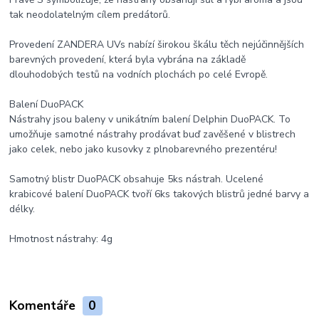
tak neodolatelným cílem predátorů.
Provedení ZANDERA UVs nabízí širokou škálu těch nejúčinnějších
barevných provedení, která byla vybrána na základě
dlouhodobých testů na vodních plochách po celé Evropě.
Balení DuoPACK
Nástrahy jsou baleny v unikátním balení Delphin DuoPACK. To
umožňuje samotné nástrahy prodávat buď zavěšené v blistrech
jako celek, nebo jako kusovky z plnobarevného prezentéru!
Samotný blistr DuoPACK obsahuje 5ks nástrah. Ucelené
krabicové balení DuoPACK tvoří 6ks takových blistrů jedné barvy a
délky.
Hmotnost nástrahy: 4g
Komentáře
0