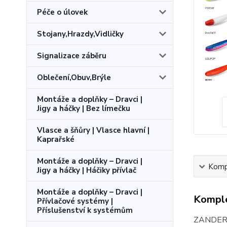
Péče o úlovek
Stojany,Hrazdy,Vidličky
Signalizace záběru
Oblečení,Obuv,Brýle
Montáže a doplňky – Dravci |
Jigy a háčky | Bez límečku
Vlasce a šňůry | Vlasce hlavní |
Kaprařské
Montáže a doplňky – Dravci |
Kompl
Jigy a háčky | Háčiky přívlač
Montáže a doplňky – Dravci |
Komple
Přívlačové systémy |
Příslušenství k systémům
ZANDERA 