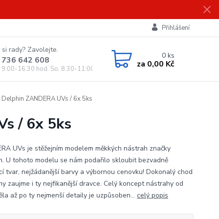
Přihlášení
 si rady? Zavolejte.
0
ks
 736 642 608
za
0,00 Kč
, 9:00-16.30 hod. So, 8.30-11:00 hod.)
elphin ZANDERA UVs / 6x 5ks
 / 6x 5ks
A UVs je stěžejním modelem měkkých nástrah značky
n. U tohoto modelu se nám podařilo skloubit bezvadně
ící tvar, nejžádanější barvy a výbornou cenovku! Dokonalý chod
hy zaujme i ty nejfikanější dravce. Celý koncept nástrahy od
ěla až po ty nejmenší detaily je uzpůsoben...
celý popis