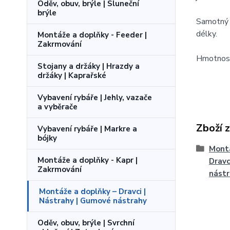
Oděv, obuv, brýle | Sluneční
brýle
Samotný 
délky.
Montáže a doplňky - Feeder |
Zakrmování
Hmotnost
Stojany a držáky | Hrazdy a
držáky | Kaprařské
Vybavení rybáře | Jehly, vazače
a vyběrače
Zboží 
Vybavení rybáře | Markre a
bójky
Montá
Montáže a doplňky - Kapr |
Dravc
Zakrmování
nást
Montáže a doplňky – Dravci |
Nástrahy | Gumové nástrahy
Oděv, obuv, brýle | Svrchní