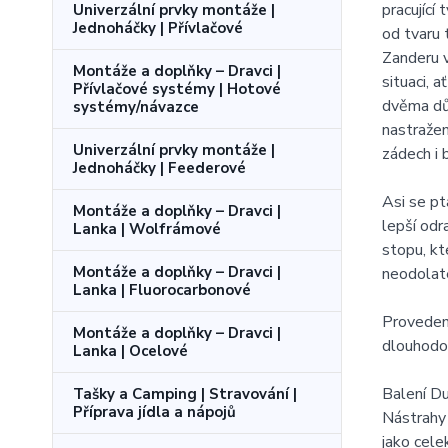
pracující
Univerzální prvky montáže |
Jednoháčky | Přívlačové
od tvaru 
Zanderu v
Montáže a doplňky – Dravci |
situaci, 
Přívlačové systémy | Hotové
dvěma dův
systémy/návazce
nastražen
Univerzální prvky montáže |
zádech i 
Jednoháčky | Feederové
Asi se pt
Montáže a doplňky – Dravci |
lepší odr
Lanka | Wolfrámové
stopu, kt
Montáže a doplňky – Dravci |
neodolat
Lanka | Fluorocarbonové
Provedení
Montáže a doplňky – Dravci |
dlouhodob
Lanka | Ocelové
Balení 
Tašky a Camping | Stravování |
Příprava jídla a nápojů
Nástrahy
jako cele