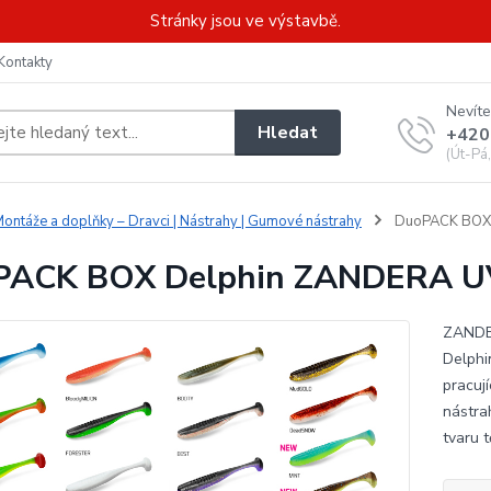
Stránky jsou ve výstavbě.
Kontakty
Nevíte
Hledat
+420
(Út-Pá
ontáže a doplňky – Dravci | Nástrahy | Gumové nástrahy
DuoPACK BOX D
ACK BOX Delphin ZANDERA UVs
ZANDER
Delphi
pracuj
nástra
tvaru t