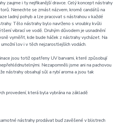
ahy zaujme i ty nejfikanější dravce. Celý koncept nástrahy
edátorů. Nenechte se zmást názvem, kromě candátů na
raze ladný pohyb a lze pracovat s nástrahou v každé
strahy. Tělo nástrahy bylo navrženo s vroubky kvůli
většení vibrací ve vodě. Druhým důvodem je usnadnění
esně vyměřit, kde bude háček z nástrahy vycházet. Na
umožní lov i v těch nejzarostlejších vodách.
nace jsou totiž opatřeny UV barvami, které způsobují
í nepřehlédnutelnými. Nezapomněli jsme ani na pachovou
e nástrahy obsahují sůl a rybí aroma a jsou tak
ch provedení, která byla vybrána na základě
samotné nástrahy prodávat buď zavěšené v blistrech