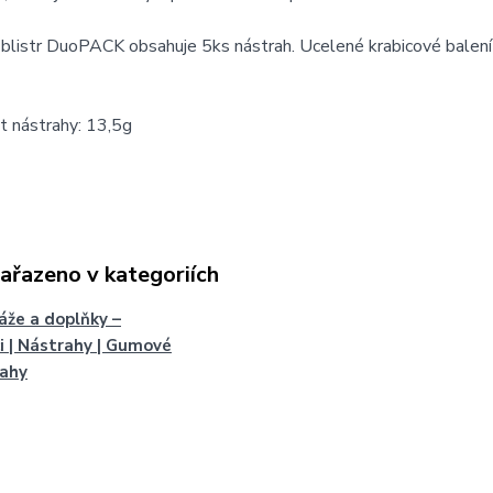
blistr DuoPACK obsahuje 5ks nástrah. Ucelené krabicové balení
 nástrahy: 13,5g
zařazeno v kategoriích
že a doplňky –
i | Nástrahy | Gumové
rahy