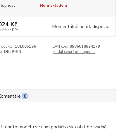
tupnost
Není skladem
024 Kč
Momentálně není k dispozici
 Kč
bez DPH
roduktu:
101005196
EAN kód:
8586018524179
e:
DELPHIN
Hlídat cenu / dostupnost
Komentáře
0
 tohoto modelu se nám podařilo skloubit bezvadně