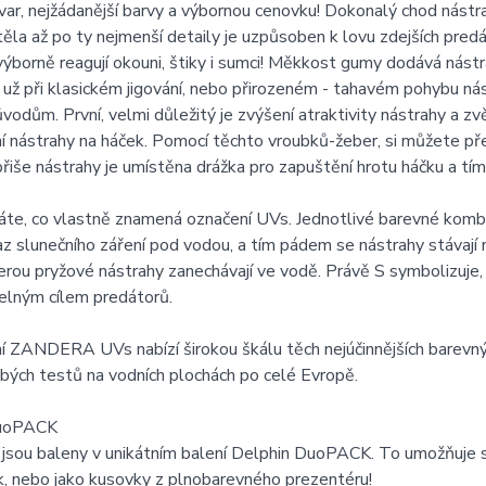
 tvar, nejžádanější barvy a výbornou cenovku! Dokonalý chod nástr
těla až po ty nejmenší detaily je uzpůsoben k lovu zdejších pr
ýborně reagují okouni, štiky i sumci! Měkkost gumy dodává nást
ať už při klasickém jigování, nebo přirozeném - tahavém pohybu ná
odům. První, velmi důležitý je zvýšení atraktivity nástrahy a z
í nástrahy na háček. Pomocí těchto vroubků-žeber, si můžete př
břiše nástrahy je umístěna drážka pro zapuštění hrotu háčku a tím 
áte, co vlastně znamená označení UVs. Jednotlivé barevné kombi
az slunečního záření pod vodou, a tím pádem se nástrahy stávaj
erou pryžové nástrahy zanechávají ve vodě. Právě S symbolizuje, ž
elným cílem predátorů.
 ZANDERA UVs nabízí širokou škálu těch nejúčinnějších barevný
ých testů na vodních plochách po celé Evropě.
DuoPACK
 jsou baleny v unikátním balení Delphin DuoPACK. To umožňuje 
k, nebo jako kusovky z plnobarevného prezentéru!