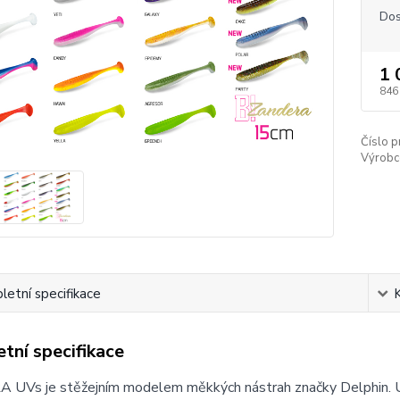
Dos
1 
846
Číslo p
Výrobc
etní specifikace
tní specifikace
UVs je stěžejním modelem měkkých nástrah značky Delphin. U