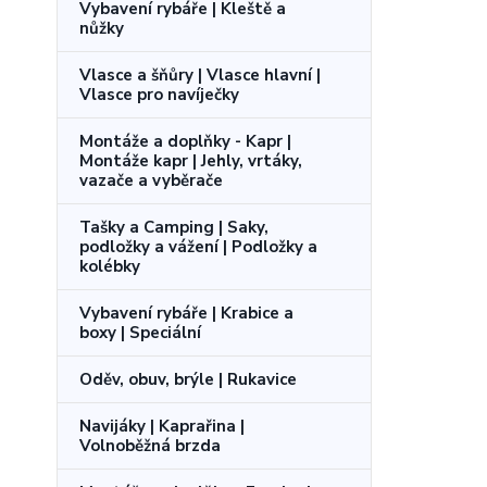
Vybavení rybáře | Kleště a
nůžky
Vlasce a šňůry | Vlasce hlavní |
Vlasce pro navíječky
Montáže a doplňky - Kapr |
Montáže kapr | Jehly, vrtáky,
vazače a vyběrače
Tašky a Camping | Saky,
podložky a vážení | Podložky a
kolébky
Vybavení rybáře | Krabice a
boxy | Speciální
Oděv, obuv, brýle | Rukavice
Navijáky | Kaprařina |
Volnoběžná brzda