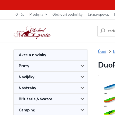
O nás
Prodejna
Obchodní podmínky
Jak nakupovat
Úvod
M
Akce a novinky
DuoP
Pruty
Navijáky
Nástrahy
Bižuterie,Návazce
Camping