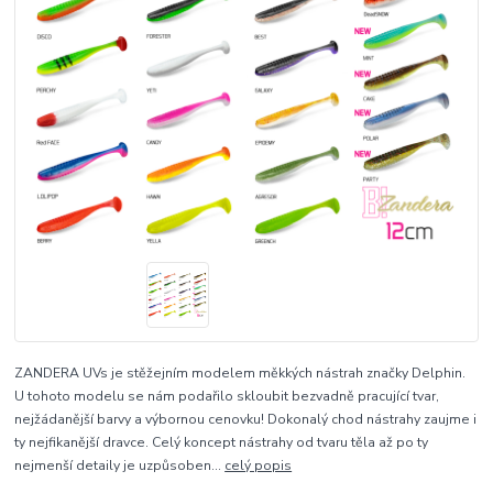
ZANDERA UVs je stěžejním modelem měkkých nástrah značky Delphin.
U tohoto modelu se nám podařilo skloubit bezvadně pracující tvar,
nejžádanější barvy a výbornou cenovku! Dokonalý chod nástrahy zaujme i
ty nejfikanější dravce. Celý koncept nástrahy od tvaru těla až po ty
nejmenší detaily je uzpůsoben...
celý popis