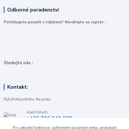
Odborné poradenství
P
otřebujete poradit s výběrem? Neváhejte se zeptat :
Sledujte nás :
Kontakt:
Rybářské potřeby-Na prutu
Aleš Horych
+420 736 642 608
(Út-Pá, 9:00-16.30 hod. So, 8.30-11:00 hod.)
Pro základní funkčnost, zpříjemnění používání webu, analytické