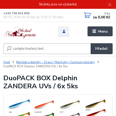
Stránky jsou ve výstavbě.
0
ks
+420 736 642 608
za
0,00 Kč
(Út-Pá, 9:00-16.30 hod. So, 8.30-11:00 hod.)
Menu
Hledat
Úvod
Montáže a doplňky – Dravci | Nástrahy | Gumové nástrahy
DuoPACK BOX Delphin ZANDERA UVs / 6x 5ks
DuoPACK BOX Delphin
ZANDERA UVs / 6x 5ks