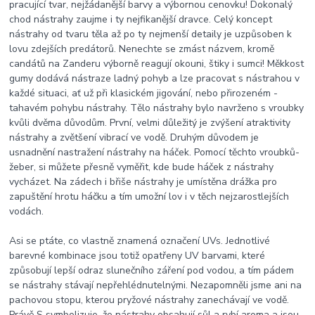
pracující tvar, nejžádanější barvy a výbornou cenovku! Dokonalý
chod nástrahy zaujme i ty nejfikanější dravce. Celý koncept
nástrahy od tvaru těla až po ty nejmenší detaily je uzpůsoben k
lovu zdejších predátorů. Nenechte se zmást názvem, kromě
candátů na Zanderu výborně reagují okouni, štiky i sumci! Měkkost
gumy dodává nástraze ladný pohyb a lze pracovat s nástrahou v
každé situaci, ať už při klasickém jigování, nebo přirozeném -
tahavém pohybu nástrahy. Tělo nástrahy bylo navrženo s vroubky
kvůli dvěma důvodům. První, velmi důležitý je zvýšení atraktivity
nástrahy a zvětšení vibrací ve vodě. Druhým důvodem je
usnadnění nastražení nástrahy na háček. Pomocí těchto vroubků-
žeber, si můžete přesně vyměřit, kde bude háček z nástrahy
vycházet. Na zádech i břiše nástrahy je umístěna drážka pro
zapuštění hrotu háčku a tím umožní lov i v těch nejzarostlejších
vodách.
Asi se ptáte, co vlastně znamená označení UVs. Jednotlivé
barevné kombinace jsou totiž opatřeny UV barvami, které
způsobují lepší odraz slunečního záření pod vodou, a tím pádem
se nástrahy stávají nepřehlédnutelnými. Nezapomněli jsme ani na
pachovou stopu, kterou pryžové nástrahy zanechávají ve vodě.
Právě S symbolizuje, že nástrahy obsahují sůl a rybí aroma a jsou