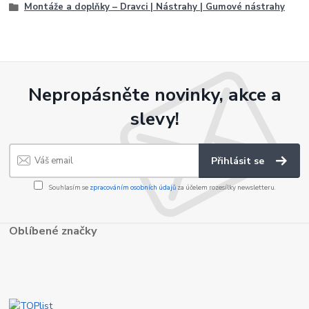
Montáže a doplňky – Dravci | Nástrahy | Gumové nástrahy
Nepropásněte novinky, akce a
slevy!
Přihlásit se
Souhlasím se
zpracováním osobních údajů
za účelem rozesílky newsletteru.
Oblíbené značky