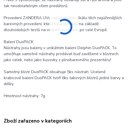
tak neodolatelným cílem predátorů.
Provedení ZANDERA UVs nabízí širokou škálu těch nejúčinnějších
barevných provedení, která byla vybrána na základě
dlouhodobých testů na vodních plochách po celé Evropě.
Balení DuoPACK
Nástrahy jsou baleny v unikátním balení Delphin DuoPACK. To
umožňuje samotné nástrahy prodávat buď zavěšené v blistrech
jako celek, nebo jako kusovky z plnobarevného prezentéru!
Samotný blistr DuoPACK obsahuje 5ks nástrah. Ucelené
krabicové balení DuoPACK tvoří 6ks takových blistrů jedné barvy a
délky.
Hmotnost nástrahy: 7g
Zboží zařazeno v kategoriích