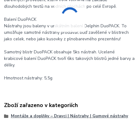
dlouhodobých testů na vodních plochách po celé Evropě.
Balení DuoPACK
Nástrahy jsou baleny v unikátním balení Delphin DuoPACK. To
umožňuje samotné nástrahy prodávat buď zavěšené v blistrech
jako celek, nebo jako kusovky z plnobarevného prezentéru!
Samotný blistr DuoPACK obsahuje 5ks nástrah. Ucelené
krabicové balení DuoPACK tvoří 6ks takových blistrů jedné barvy a
délky.
Hmotnost nástrahy: 5,5g
Zboží zařazeno v kategoriích
Montáže a doplňky – Dravci | Nástrahy | Gumové nástrahy