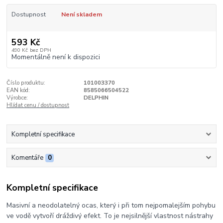
Dostupnost
Není skladem
593 Kč
490 Kč
bez DPH
Momentálně není k dispozici
Číslo produktu:
101003370
EAN kód:
8585066504522
Výrobce:
DELPHIN
Hlídat cenu / dostupnost
Kompletní specifikace
Komentáře
0
Kompletní specifikace
Masivní a neodolatelný ocas, který i při tom nejpomalejším pohybu
ve vodě vytvoří dráždivý efekt. To je nejsilnější vlastnost nástrahy