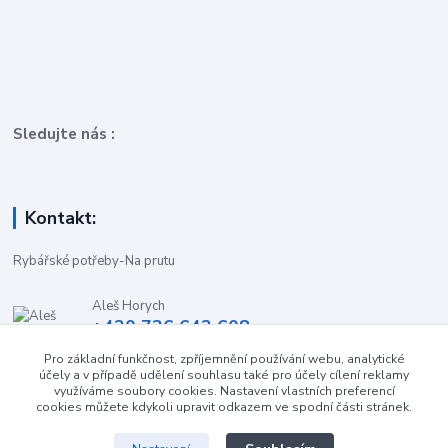
Sledujte nás :
Kontakt:
Rybářské potřeby-Na prutu
Aleš Horych
+420 736 642 608
(Út-Pá, 9:00-16.30 hod. So, 8.30-11:00 hod.)
Pro základní funkčnost, zpříjemnění používání webu, analytické
účely a v případě udělení souhlasu také pro účely cílení reklamy
obchod-naprutu@seznam.cz
využíváme soubory cookies. Nastavení vlastních preferencí
cookies můžete kdykoli upravit odkazem ve spodní části stránek.