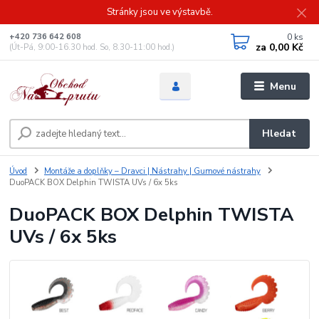
Stránky jsou ve výstavbě.
0
ks
+420 736 642 608
za
0,00 Kč
(Út-Pá, 9:00-16.30 hod. So, 8.30-11:00 hod.)
Menu
Hledat
Úvod
Montáže a doplňky – Dravci | Nástrahy | Gumové nástrahy
DuoPACK BOX Delphin TWISTA UVs / 6x 5ks
DuoPACK BOX Delphin TWISTA
UVs / 6x 5ks