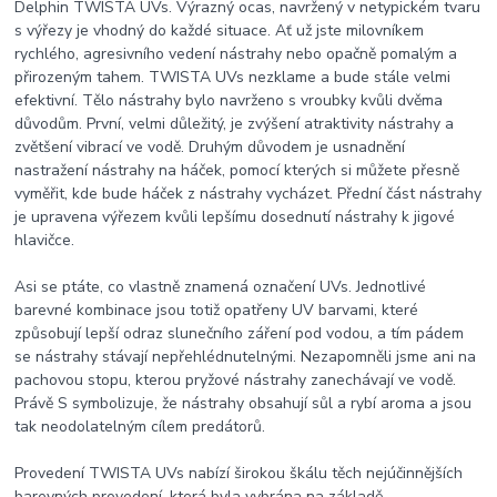
Delphin TWISTA UVs. Výrazný ocas, navržený v netypickém tvaru
s výřezy je vhodný do každé situace. Ať už jste milovníkem
rychlého, agresivního vedení nástrahy nebo opačně pomalým a
přirozeným tahem. TWISTA UVs nezklame a bude stále velmi
efektivní. Tělo nástrahy bylo navrženo s vroubky kvůli dvěma
důvodům. První, velmi důležitý, je zvýšení atraktivity nástrahy a
zvětšení vibrací ve vodě. Druhým důvodem je usnadnění
nastražení nástrahy na háček, pomocí kterých si můžete přesně
vyměřit, kde bude háček z nástrahy vycházet. Přední část nástrahy
je upravena výřezem kvůli lepšímu dosednutí nástrahy k jigové
hlavičce.
Asi se ptáte, co vlastně znamená označení UVs. Jednotlivé
barevné kombinace jsou totiž opatřeny UV barvami, které
způsobují lepší odraz slunečního záření pod vodou, a tím pádem
se nástrahy stávají nepřehlédnutelnými. Nezapomněli jsme ani na
pachovou stopu, kterou pryžové nástrahy zanechávají ve vodě.
Právě S symbolizuje, že nástrahy obsahují sůl a rybí aroma a jsou
tak neodolatelným cílem predátorů.
Provedení TWISTA UVs nabízí širokou škálu těch nejúčinnějších
barevných provedení, která byla vybrána na základě