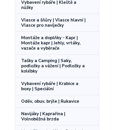
Vybavení rybáře | Kleště a
nůžky
Vlasce a šňůry | Vlasce hlavní |
Vlasce pro navíječky
Montáže a doplňky - Kapr |
Montáže kapr | Jehly, vrtáky,
vazače a vyběrače
Tašky a Camping | Saky,
podložky a vážení | Podložky a
kolébky
Vybavení rybáře | Krabice a
boxy | Speciální
Oděv, obuv, brýle | Rukavice
Navijáky | Kaprařina |
Volnoběžná brzda