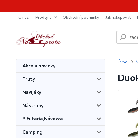
O nás
Prodejna
Obchodní podmínky
Jak nakupovat
Úvod
M
Akce a novinky
DuoP
Pruty
Navijáky
Nástrahy
Bižuterie,Návazce
Camping