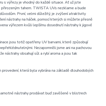
 s výřezy je vhodný do každé situace. Ať už jste
m a přirozeným tahem. TWISTA UVs nezklame a bude
ůvodům. První, velmi důležitý, je zvýšení atraktivity
žení nástrahy na háček, pomocí kterých si můžete přesně
avena výřezem kvůli lepšímu dosednutí nástrahy k jigové
nace jsou totiž opatřeny UV barvami, které způsobují
í nepřehlédnutelnými. Nezapomněli jsme ani na pachovou
e nástrahy obsahují sůl a rybí aroma a jsou tak
h provedení, která byla vybrána na základě dlouhodobých
samotné nástrahy prodávat buď zavěšené v blistrech