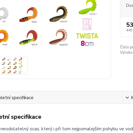
Dos
53
445
Číslo p
Výrobc
etní specifikace
tní specifikace
 neodolatelný ocas, který i při tom nejpomalejším pohybu ve vodě 