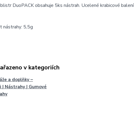
blistr DuoPACK obsahuje 5ks nástrah. Ucelené krabicové balení
 nástrahy: 5,5g
zařazeno v kategoriích
že a doplňky –
i | Nástrahy | Gumové
rahy