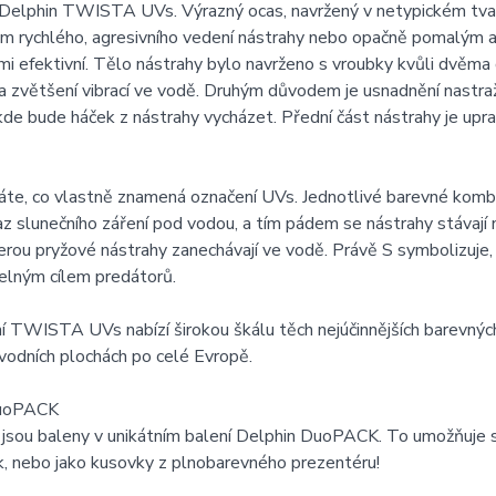
Delphin TWISTA UVs. Výrazný ocas, navržený v netypickém tvaru
em rychlého, agresivního vedení nástrahy nebo opačně pomalý
mi efektivní. Tělo nástrahy bylo navrženo s vroubky kvůli dvěma d
a zvětšení vibrací ve vodě. Druhým důvodem je usnadnění nastra
kde bude háček z nástrahy vycházet. Přední část nástrahy je upr
áte, co vlastně znamená označení UVs. Jednotlivé barevné kombi
az slunečního záření pod vodou, a tím pádem se nástrahy stávaj
erou pryžové nástrahy zanechávají ve vodě. Právě S symbolizuje, ž
elným cílem predátorů.
 TWISTA UVs nabízí širokou škálu těch nejúčinnějších barevnýc
vodních plochách po celé Evropě.
DuoPACK
 jsou baleny v unikátním balení Delphin DuoPACK. To umožňuje 
k, nebo jako kusovky z plnobarevného prezentéru!