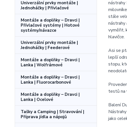
nástrahy 
Univerzální prvky montáže |
Jednoháčky | Přívlačové
milovník
stále vel
Montáže a doplňky – Dravci |
nástrahy 
Přívlačové systémy | Hotové
vyměřit, 
systémy/návazce
hlavičce.
Univerzální prvky montáže |
Jednoháčky | Feederové
Asi se pt
lepší odr
Montáže a doplňky – Dravci |
stopu, kt
Lanka | Wolfrámové
neodolat
Montáže a doplňky – Dravci |
Lanka | Fluorocarbonové
Provedení
testů na 
Montáže a doplňky – Dravci |
Lanka | Ocelové
Balení 
Nástrahy
Tašky a Camping | Stravování |
Příprava jídla a nápojů
jako cele