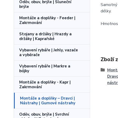
Oděv, obuv, brýle | Sluneční
Samotný 
brýle
délky.
Montáže a doplňky - Feeder |
Zakrmování
Hmotnost
Stojany a držáky | Hrazdy a
držáky | Kaprařské
Vybavení rybáře | Jehly, vazače
a vyběrače
Zboží 
Vybavení rybáře | Markre a
Montá
bójky
Dravc
Montáže a doplňky - Kapr |
nást
Zakrmování
Montáže a doplňky – Dravci |
Nástrahy | Gumové nástrahy
Oděv, obuv, brýle | Svrchní