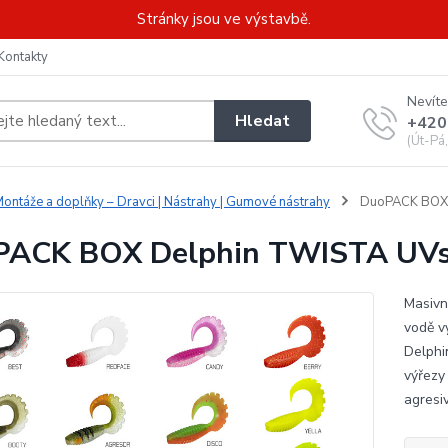
Stránky jsou ve výstavbě.
Kontakty
Nevíte
Hledat
+420
(Út-Pá
ontáže a doplňky – Dravci | Nástrahy | Gumové nástrahy
DuoPACK BOX D
ACK BOX Delphin TWISTA UVs 
Masivn
vodě vy
Delphi
výřezy
agresi