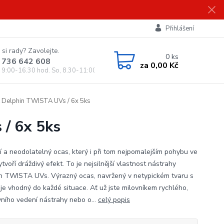
Přihlášení
 si rady? Zavolejte.
0
ks
 736 642 608
za
0,00 Kč
, 9:00-16.30 hod. So, 8.30-11:00 hod.)
elphin TWISTA UVs / 6x 5ks
/ 6x 5ks
í a neodolatelný ocas, který i při tom nejpomalejším pohybu ve
tvoří dráždivý efekt. To je nejsilnější vlastnost nástrahy
n TWISTA UVs. Výrazný ocas, navržený v netypickém tvaru s
 je vhodný do každé situace. Ať už jste milovníkem rychlého,
vního vedení nástrahy nebo o...
celý popis