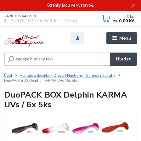
Stránky jsou ve výstavbě.
0
ks
+420 736 642 608
za
0,00 Kč
(Út-Pá, 9:00-16.30 hod. So, 8.30-11:00 hod.)
Menu
Hledat
Úvod
Montáže a doplňky – Dravci | Nástrahy | Gumové nástrahy
DuoPACK BOX Delphin KARMA UVs / 6x 5ks
DuoPACK BOX Delphin KARMA
UVs / 6x 5ks