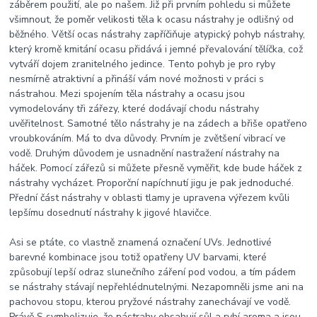
záběrem použití, ale po našem. Již při prvním pohledu si můžete
všimnout, že poměr velikosti těla k ocasu nástrahy je odlišný od
běžného. Větší ocas nástrahy zapříčiňuje atypický pohyb nástrahy,
který kromě kmitání ocasu přidává i jemné převalování tělíčka, což
vytváří dojem zranitelného jedince. Tento pohyb je pro ryby
nesmírně atraktivní a přináší vám nové možnosti v práci s
nástrahou. Mezi spojením těla nástrahy a ocasu jsou
vymodelovány tři zářezy, které dodávají chodu nástrahy
uvěřitelnost. Samotné tělo nástrahy je na zádech a břiše opatřeno
vroubkováním. Má to dva důvody. Prvním je zvětšení vibrací ve
vodě. Druhým důvodem je usnadnění nastražení nástrahy na
háček. Pomocí zářezů si můžete přesně vyměřit, kde bude háček z
nástrahy vycházet. Proporční napíchnutí jigu je pak jednoduché.
Přední část nástrahy v oblasti tlamy je upravena výřezem kvůli
lepšímu dosednutí nástrahy k jigové hlavičce.
Asi se ptáte, co vlastně znamená označení UVs. Jednotlivé
barevné kombinace jsou totiž opatřeny UV barvami, které
způsobují lepší odraz slunečního záření pod vodou, a tím pádem
se nástrahy stávají nepřehlédnutelnými. Nezapomněli jsme ani na
pachovou stopu, kterou pryžové nástrahy zanechávají ve vodě.
Právě S symbolizuje, že nástrahy obsahují sůl a rybí aroma a jsou