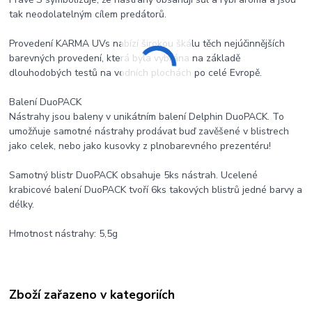
tak neodolatelným cílem predátorů.
Provedení KARMA UVs nabízí širokou škálu těch nejúčinnějších
barevných provedení, která byla vybrána na základě
dlouhodobých testů na vodních plochách po celé Evropě.
Balení DuoPACK
Nástrahy jsou baleny v unikátním balení Delphin DuoPACK. To
umožňuje samotné nástrahy prodávat buď zavěšené v blistrech
jako celek, nebo jako kusovky z plnobarevného prezentéru!
Samotný blistr DuoPACK obsahuje 5ks nástrah. Ucelené
krabicové balení DuoPACK tvoří 6ks takových blistrů jedné barvy a
délky.
Hmotnost nástrahy: 5,5g
Zboží zařazeno v kategoriích