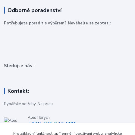
Odborné poradenství
P
otřebujete poradit s výběrem? Neváhejte se zeptat :
Sledujte nás :
Kontakt:
Rybářské potřeby-Na prutu
Aleš Horych
+420 736 642 608
(Út-Pá, 9:00-16.30 hod. So, 8.30-11:00 hod.)
Pro základní funkčnost, zpříjemnění používání webu, analytické