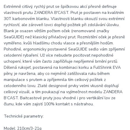
Extrémně citlivý, rychlý prut se špičkovou akcí přesně definuje
vlastnosti prutu ZANDERA B'CAST. Prut je postaven na kvalitním
30T karbonovém blanku. Vlastnosti blanku okouzlí svou extrémní
rychlostí, ale zároveň lovci dopřejí požitek při zdolávání úlovku.
Blank je osazen větším počtem oček (renomované značky
SeaGUIDE) než klasický přívlačový prut. Rozmístění oček je přesně
vyměřeno, kvůli hladšímu chodu vlasce a přesnějším hodům.
Pohodlné, ergonomicky postavené SeaGUIDE sedlo vám zpříjemní
celodenní rybaření. Už více nebudete pociťovat nepohodlné
uchopení, které vám často zapříčiňuje nepříjemné brnění prstů.
Dělená rukojeť, postavená na kombinaci korku a FullShrink EVA
pěny, je navržena, aby co nejméně zatěžovala ruku během
manipulace s prutem a zpříjemnila tím celkový požitek z
celodenního lovu. Zlaté designové prvky velmi vkusně doplňují
celkový vizuál, a tím poukazují na vyjímečnost modelu ZANDERA
B‘CAST. Baitcastové pruty jsou vhodné i pro vertikální lov ze
člunu, kde vám zajistí 100% kontakt s nástrahou.
Technické parametry:
Model: 210cm/3-21g