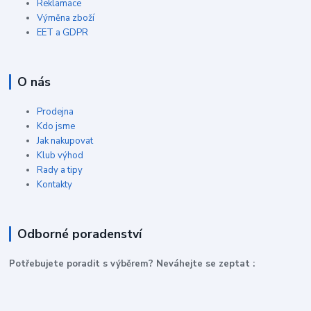
Reklamace
Výměna zboží
EET a GDPR
O nás
Prodejna
Kdo jsme
Jak nakupovat
Klub výhod
Rady a tipy
Kontakty
Odborné poradenství
P
otřebujete poradit s výběrem? Neváhejte se zeptat :