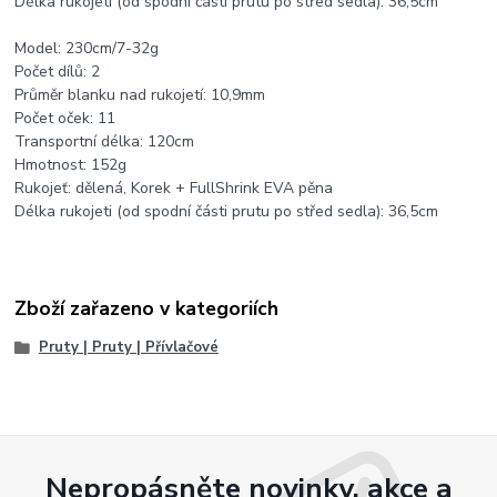
Délka rukojeti (od spodní části prutu po střed sedla): 36,5cm
Model: 230cm/7-32g
Počet dílů: 2
Průměr blanku nad rukojetí: 10,9mm
Počet oček: 11
Transportní délka: 120cm
Hmotnost: 152g
Rukojeť: dělená, Korek + FullShrink EVA pěna
Délka rukojeti (od spodní části prutu po střed sedla): 36,5cm
Zboží zařazeno v kategoriích
Pruty | Pruty | Přívlačové
Nepropásněte novinky, akce a