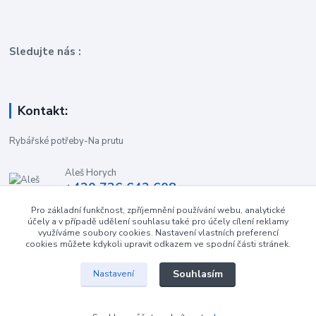
Sledujte nás :
Kontakt:
Rybářské potřeby-Na prutu
Aleš Horych
+420 736 642 608
(Út-Pá, 9:00-16.30 hod. So, 8.30-11:00 hod.)
Pro základní funkčnost, zpříjemnění používání webu, analytické
účely a v případě udělení souhlasu také pro účely cílení reklamy
obchod-naprutu@seznam.cz
využíváme soubory cookies. Nastavení vlastních preferencí
cookies můžete kdykoli upravit odkazem ve spodní části stránek.
Souhlasím
Nastavení