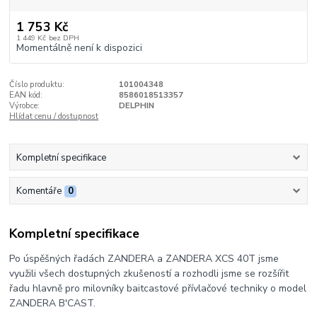
1 753 Kč
1 449 Kč
bez DPH
Momentálně není k dispozici
Číslo produktu:
101004348
EAN kód:
8586018513357
Výrobce:
DELPHIN
Hlídat cenu / dostupnost
Kompletní specifikace
Komentáře
0
Kompletní specifikace
Po úspěšných řadách ZANDERA a ZANDERA XCS 40T jsme
využili všech dostupných zkušeností a rozhodli jsme se rozšířit
řadu hlavně pro milovníky baitcastové přívlačové techniky o model
ZANDERA B'CAST.