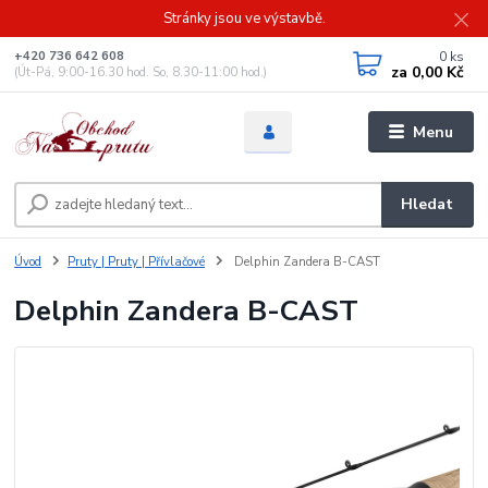
Stránky jsou ve výstavbě.
0
ks
+420 736 642 608
za
0,00 Kč
(Út-Pá, 9:00-16.30 hod. So, 8.30-11:00 hod.)
Menu
Hledat
Úvod
Pruty | Pruty | Přívlačové
Delphin Zandera B-CAST
Delphin Zandera B-CAST