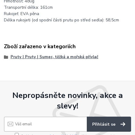
Hmotnost: 480g
Transportní délka: 161cm
Rukojeť: EVA pěna
Délka rukojeti (od spodní části prutu po střed sedla): 58,5cm
Zboží zařazeno v kategoriích
Pruty | Pruty | Sumec, těžká a mořská přívlač
Nepropásněte novinky, akce a
slevy!
Přihlásit se