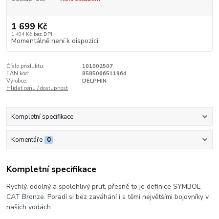
1 699 Kč
1 404 Kč
bez DPH
Momentálně není k dispozici
Číslo produktu:
101002507
EAN kód:
8585066511964
Výrobce:
DELPHIN
Hlídat cenu / dostupnost
Kompletní specifikace
Komentáře
0
Kompletní specifikace
Rychlý, odolný a spolehlivý prut, přesně to je definice SYMBOL
CAT Bronze. Poradí si bez zaváhání i s těmi největšími bojovníky v
našich vodách.