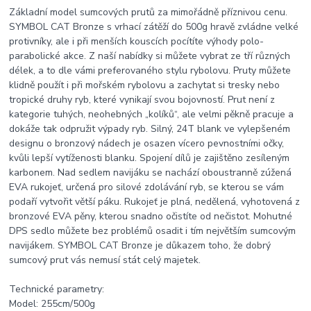
Základní model sumcových prutů za mimořádně příznivou cenu.
SYMBOL CAT Bronze s vrhací zátěží do 500g hravě zvládne velké
protivníky, ale i při menších kouscích pocítíte výhody polo-
parabolické akce. Z naší nabídky si můžete vybrat ze tří různých
délek, a to dle vámi preferovaného stylu rybolovu. Pruty můžete
klidně použít i při mořském rybolovu a zachytat si tresky nebo
tropické druhy ryb, které vynikají svou bojovností. Prut není z
kategorie tuhých, neohebných „kolíků“, ale velmi pěkně pracuje a
dokáže tak odpružit výpady ryb. Silný, 24T blank ve vylepšeném
designu o bronzový nádech je osazen vícero pevnostními očky,
kvůli lepší vytíženosti blanku. Spojení dílů je zajištěno zesíleným
karbonem. Nad sedlem navijáku se nachází oboustranně zúžená
EVA rukojeť, určená pro silové zdolávání ryb, se kterou se vám
podaří vytvořit větší páku. Rukojeť je plná, nedělená, vyhotovená z
bronzové EVA pěny, kterou snadno očistíte od nečistot. Mohutné
DPS sedlo můžete bez problémů osadit i tím největším sumcovým
navijákem. SYMBOL CAT Bronze je důkazem toho, že dobrý
sumcový prut vás nemusí stát celý majetek.
Technické parametry:
Model: 255cm/500g