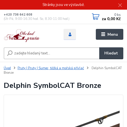
Stránky jsou ve výstavbě.
0
ks
+420 736 642 608
za
0,00 Kč
(Út-Pá, 9:00-16.30 hod. So, 8.30-11:00 hod.)
Menu
Hledat
Úvod
Pruty | Pruty | Sumec, těžká a mořská přívlač
Delphin SymbolCAT
Bronze
Delphin SymbolCAT Bronze