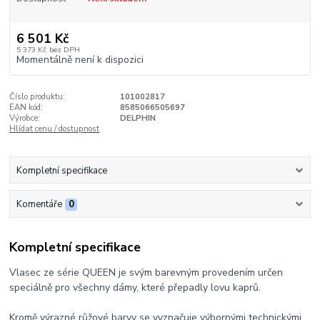
6 501 Kč
5 373 Kč
bez DPH
Momentálně není k dispozici
Číslo produktu:
101002817
EAN kód:
8585066505697
Výrobce:
DELPHIN
Hlídat cenu / dostupnost
Kompletní specifikace
Komentáře
0
Kompletní specifikace
Vlasec ze série QUEEN je svým barevným provedením určen
speciálně pro všechny dámy, které přepadly lovu kaprů.
Kromě výrazné růžové barvy se vyznačuje výbornými technickými