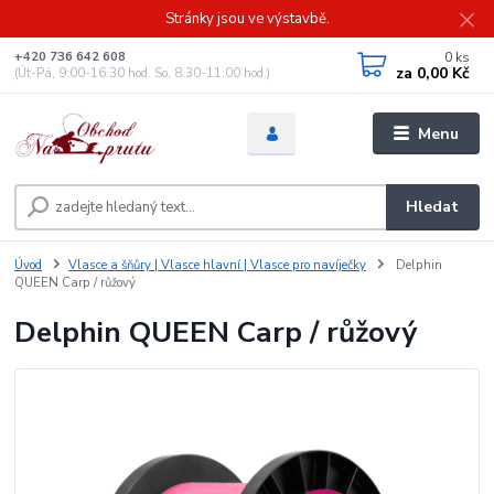
Stránky jsou ve výstavbě.
0
ks
+420 736 642 608
za
0,00 Kč
(Út-Pá, 9:00-16.30 hod. So, 8.30-11:00 hod.)
Menu
Hledat
Úvod
Vlasce a šňůry | Vlasce hlavní | Vlasce pro navíječky
Delphin
QUEEN Carp / růžový
Delphin QUEEN Carp / růžový