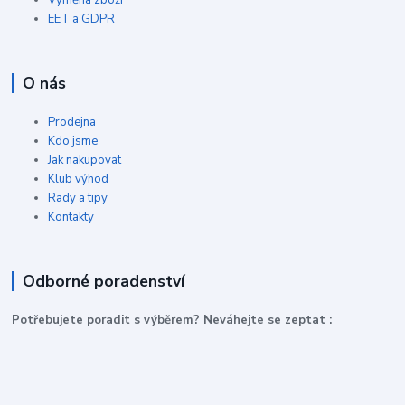
Výměna zboží
EET a GDPR
O nás
Prodejna
Kdo jsme
Jak nakupovat
Klub výhod
Rady a tipy
Kontakty
Odborné poradenství
P
otřebujete poradit s výběrem? Neváhejte se zeptat :