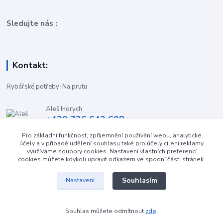
Sledujte nás :
Kontakt:
Rybářské potřeby-Na prutu
Aleš Horych
+420 736 642 608
(Út-Pá, 9:00-16.30 hod. So, 8.30-11:00 hod.)
Pro základní funkčnost, zpříjemnění používání webu, analytické
účely a v případě udělení souhlasu také pro účely cílení reklamy
obchod-naprutu@seznam.cz
využíváme soubory cookies. Nastavení vlastních preferencí
cookies můžete kdykoli upravit odkazem ve spodní části stránek.
Souhlasím
Nastavení
Souhlas můžete odmítnout
zde
.
Vytvořeno na
Eshop-rychle.cz