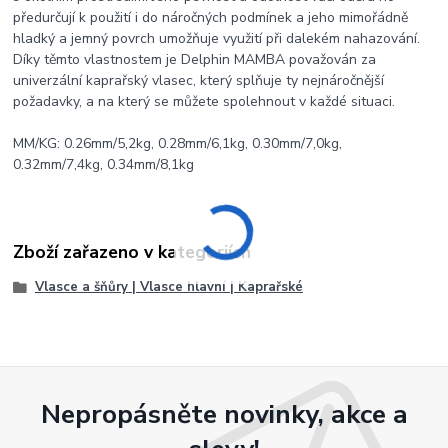
předurčují k použití i do náročných podmínek a jeho mimořádně
hladký a jemný povrch umožňuje využití při dalekém nahazování.
Díky těmto vlastnostem je Delphin MAMBA považován za
univerzální kaprařský vlasec, který splňuje ty nejnáročnější
požadavky, a na který se můžete spolehnout v každé situaci.
MM/KG: 0.26mm/5,2kg, 0.28mm/6,1kg, 0.30mm/7,0kg,
0.32mm/7,4kg, 0.34mm/8,1kg
Zboží zařazeno v kategoriích
Vlasce a šňůry | Vlasce hlavní | Kaprařské
Nepropásněte novinky, akce a