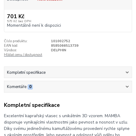
701 Kč
579 Kč
bez DPH
Momentálně není k dispozici
Číslo produktu:
101002752
EAN kód:
8585066513739
Výrobce:
DELPHIN
Hlídat cenu / dostupnost
Kompletní specifikace
Komentáře
0
Kompletní specifikace
Excelentní kaprařský vlasec s unikátním 3D vzorem. MAMBA
disponuje vynikajícími vlastnostmi jako pevnost a nosnost v uzlu.
Díky svému jedinečnému kamuflážovému provedení rychle splyne
s okolním prostředím. Jeho pevnost a odolnost vůči oděru ho