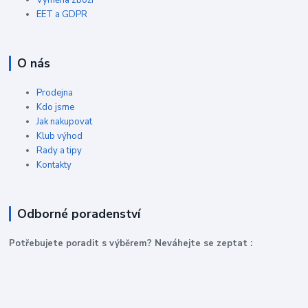
Výměna zboží
EET a GDPR
O nás
Prodejna
Kdo jsme
Jak nakupovat
Klub výhod
Rady a tipy
Kontakty
Odborné poradenství
P
otřebujete poradit s výběrem? Neváhejte se zeptat :