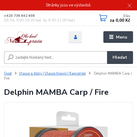
Stránky jsou ve výstavbě.
0
ks
+420 736 642 608
za
0,00 Kč
(Út-Pá, 9:00-16.30 hod. So, 8.30-11:00 hod.)
Menu
Hledat
Úvod
Vlasce a šňůry | Vlasce hlavní | Kaprařské
Delphin MAMBA Carp /
Fire
Delphin MAMBA Carp / Fire