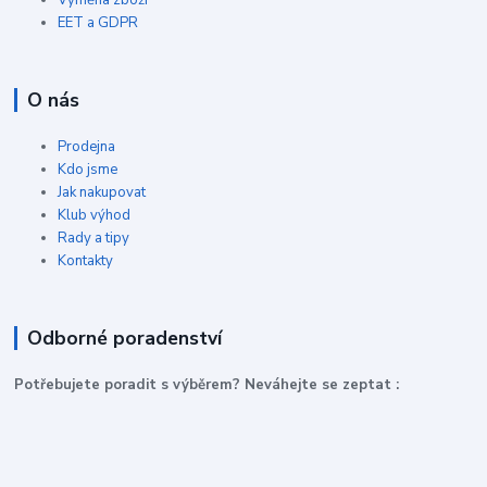
Výměna zboží
EET a GDPR
O nás
Prodejna
Kdo jsme
Jak nakupovat
Klub výhod
Rady a tipy
Kontakty
Odborné poradenství
P
otřebujete poradit s výběrem? Neváhejte se zeptat :