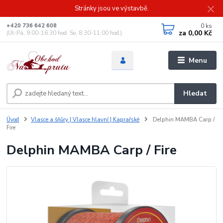
Stránky jsou ve výstavbě.
0
ks
+420 736 642 608
za
0,00 Kč
(Út-Pá, 9:00-16.30 hod. So, 8.30-11:00 hod.)
Menu
Hledat
Úvod
Vlasce a šňůry | Vlasce hlavní | Kaprařské
Delphin MAMBA Carp /
Fire
Delphin MAMBA Carp / Fire