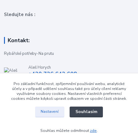
Sledujte nás :
Kontakt:
Rybářské potřeby-Na prutu
Aleš Horych
+420 736 642 608
(Út-Pá, 9:00-16.30 hod. So, 8.30-11:00 hod.)
Pro základní funkčnost, zpříjemnění používání webu, analytické
účely a v případě udělení souhlasu také pro účely cílení reklamy
obchod-naprutu@seznam.cz
využíváme soubory cookies. Nastavení vlastních preferencí
cookies můžete kdykoli upravit odkazem ve spodní části stránek.
Souhlasím
Nastavení
Souhlas můžete odmítnout
zde
.
Vytvořeno na
Eshop-rychle.cz