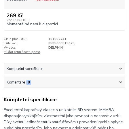
269 Kč
222 Kč
bez DPH
Momentálně není k dispozici
Číslo produktu:
101002741
EAN kód:
8585066513623
Výrobce:
DELPHIN
Hlídat cenu / dostupnost
Kompletní specifikace
Komentáře
0
Kompletní specifikace
Excelentní kaprařský vlasec s unikátním 3D vzorem. MAMBA
disponuje vynikajícími vlastnostmi jako pevnost a nosnost v uzlu.
Díky svému jedinečnému kamuflážovému provedení rychle splyne
s okolním prostředím. Jeho pevnost a odolnost vůči oděru ho