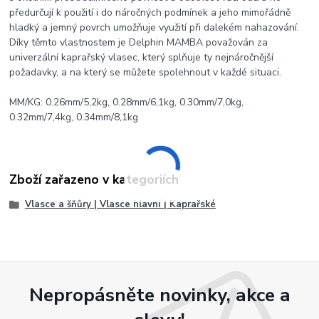
předurčují k použití i do náročných podmínek a jeho mimořádně
hladký a jemný povrch umožňuje využití při dalekém nahazování.
Díky těmto vlastnostem je Delphin MAMBA považován za
univerzální kaprařský vlasec, který splňuje ty nejnáročnější
požadavky, a na který se můžete spolehnout v každé situaci.
MM/KG: 0.26mm/5,2kg, 0.28mm/6,1kg, 0.30mm/7,0kg,
0.32mm/7,4kg, 0.34mm/8,1kg
Zboží zařazeno v kategoriích
Vlasce a šňůry | Vlasce hlavní | Kaprařské
Nepropásněte novinky, akce a