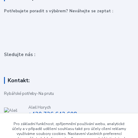
P
otřebujete poradit s výběrem? Neváhejte se zeptat :
Sledujte nás :
Kontakt:
Rybářské potřeby-Na prutu
Aleš Horych
+420 736 642 608
(Út-Pá, 9:00-16.30 hod. So, 8.30-11:00 hod.)
Pro základní funkčnost, zpříjemnění používání webu, analytické
účely a v případě udělení souhlasu také pro účely cílení reklamy
obchod-naprutu@seznam.cz
využíváme soubory cookies. Nastavení vlastních preferencí