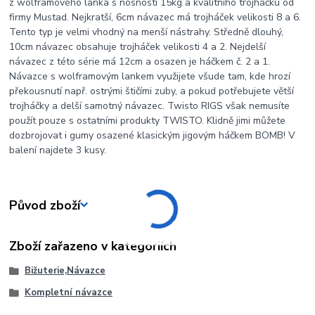
z wolframového lanka s nosností 15kg a kvalitního trojháčku od
firmy Mustad. Nejkratší, 6cm návazec má trojháček velikosti 8 a 6.
Tento typ je velmi vhodný na menší nástrahy. Středně dlouhý,
10cm návazec obsahuje trojháček velikosti 4 a 2. Nejdelší
návazec z této série má 12cm a osazen je háčkem č. 2 a 1.
Návazce s wolframovým lankem využijete všude tam, kde hrozí
překousnutí např. ostrými štičími zuby, a pokud potřebujete větší
trojháčky a delší samotný návazec. Twisto RIGS však nemusíte
použít pouze s ostatními produkty TWISTO. Klidně jimi můžete
dozbrojovat i gumy osazené klasickým jigovým háčkem BOMB! V
balení najdete 3 kusy.
Původ zboží
Zboží zařazeno v kategoriích
Bižuterie,Návazce
Kompletní návazce