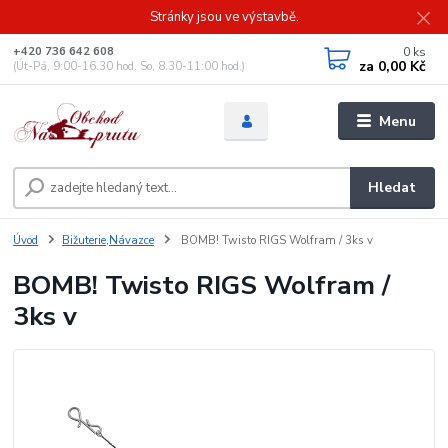
Stránky jsou ve výstavbě.
0
ks
+420 736 642 608
za
0,00 Kč
(Út-Pá, 9:00-16.30 hod. So, 8.30-11:00 hod.)
Menu
Hledat
Úvod
Bižuterie,Návazce
BOMB! Twisto RIGS Wolfram / 3ks v
BOMB! Twisto RIGS Wolfram /
3ks v