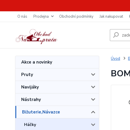
O nás
Prodejna
Obchodní podmínky
Jak nakupovat
Úvod
B
Akce a novinky
BOMB
Pruty
Navijáky
Nástrahy
Bižuterie,Návazce
Háčky