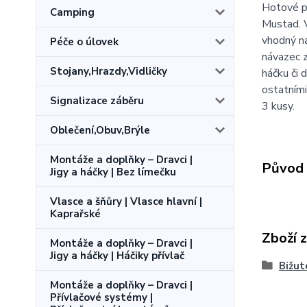
Hotové př
Camping
Mustad. V
vhodný na
Péče o úlovek
návazec z
Stojany,Hrazdy,Vidličky
háčku či 
ostatním
Signalizace záběru
3 kusy.
Oblečení,Obuv,Brýle
Montáže a doplňky – Dravci |
Původ 
Jigy a háčky | Bez límečku
Vlasce a šňůry | Vlasce hlavní |
Kaprařské
Zboží 
Montáže a doplňky – Dravci |
Jigy a háčky | Háčiky přívlač
Bižut
Montáže a doplňky – Dravci |
Přívlačové systémy |