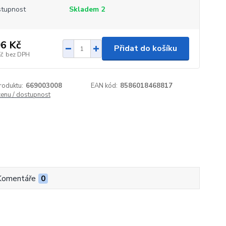
tupnost
Skladem 2
6 Kč
Přidat do košíku
Kč
bez DPH
roduktu:
669003008
EAN kód:
8586018468817
cenu / dostupnost
Komentáře
0