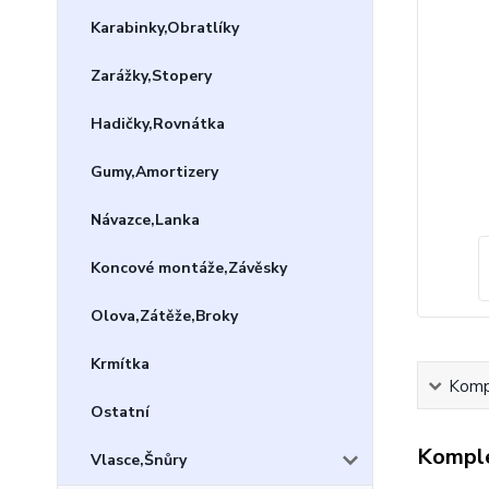
Karabinky,Obratlíky
Zarážky,Stopery
Hadičky,Rovnátka
Gumy,Amortizery
Návazce,Lanka
Koncové montáže,Závěsky
Olova,Zátěže,Broky
Krmítka
Kompl
Ostatní
Komple
Vlasce,Šnůry