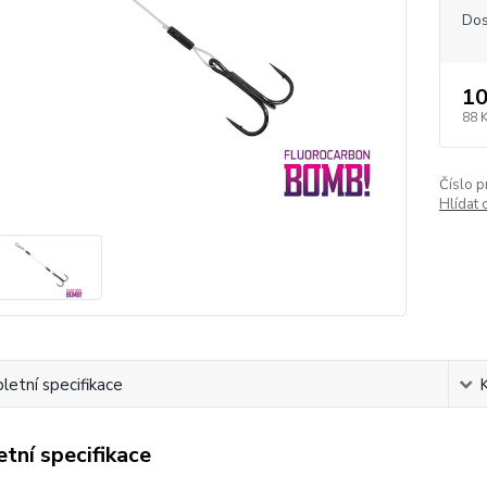
Dos
10
88 
Číslo p
Hlídat 
etní specifikace
tní specifikace