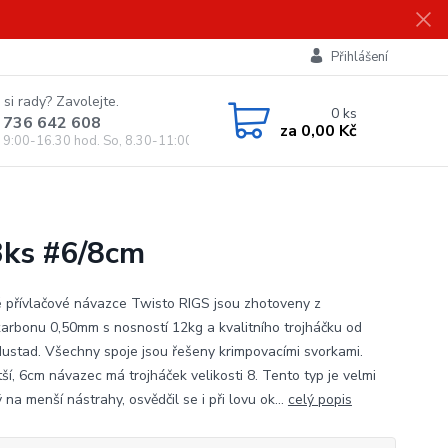
Přihlášení
 si rady? Zavolejte.
0
ks
 736 642 608
za
0,00 Kč
, 9:00-16.30 hod. So, 8.30-11:00 hod.)
3ks #6/8cm
 přívlačové návazce Twisto RIGS jsou zhotoveny z
karbonu 0,50mm s nosností 12kg a kvalitního trojháčku od
Mustad. Všechny spoje jsou řešeny krimpovacími svorkami.
ší, 6cm návazec má trojháček velikosti 8. Tento typ je velmi
na menší nástrahy, osvědčil se i při lovu ok...
celý popis