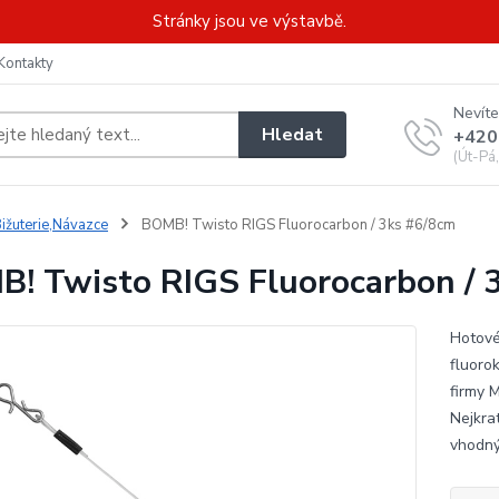
Stránky jsou ve výstavbě.
Kontakty
Nevíte
Hledat
+420
(Út-Pá
ižuterie,Návazce
BOMB! Twisto RIGS Fluorocarbon / 3ks #6/8cm
! Twisto RIGS Fluorocarbon / 
Hotové
fluoro
firmy 
Nejkrat
vhodný 