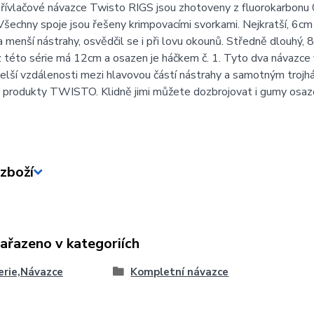
ívlačové návazce Twisto RIGS jsou zhotoveny z fluorokarbonu 0
šechny spoje jsou řešeny krimpovacími svorkami. Nejkratší, 6cm 
 menší nástrahy, osvědčil se i při lovu okounů. Středně dlouhý, 
 této série má 12cm a osazen je háčkem č. 1. Tyto dva návazce vy
delší vzdálenosti mezi hlavovou částí nástrahy a samotným tro
i produkty TWISTO. Klidně jimi můžete dozbrojovat i gumy osa
zboží
zařazeno v kategoriích
erie,Návazce
Kompletní návazce