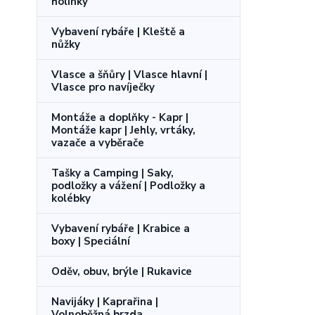
holínky
Vybavení rybáře | Kleště a
nůžky
Vlasce a šňůry | Vlasce hlavní |
Vlasce pro navíječky
Montáže a doplňky - Kapr |
Montáže kapr | Jehly, vrtáky,
vazače a vyběrače
Tašky a Camping | Saky,
podložky a vážení | Podložky a
kolébky
Vybavení rybáře | Krabice a
boxy | Speciální
Oděv, obuv, brýle | Rukavice
Navijáky | Kaprařina |
Volnoběžná brzda