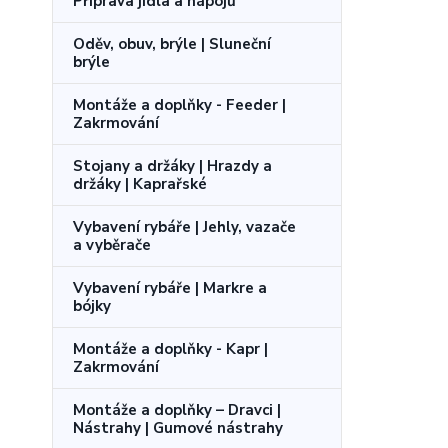
Příprava jídla a nápojů
Oděv, obuv, brýle | Sluneční
brýle
Montáže a doplňky - Feeder |
Zakrmování
Stojany a držáky | Hrazdy a
držáky | Kaprařské
Vybavení rybáře | Jehly, vazače
a vyběrače
Vybavení rybáře | Markre a
bójky
Montáže a doplňky - Kapr |
Zakrmování
Montáže a doplňky – Dravci |
Nástrahy | Gumové nástrahy