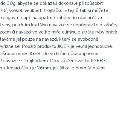
ž do 30g, abyste se dokázali dokonale přizpůsobit
tí jakékoli velikosti trojháčku. Stejně tak si můžete
reagovat např. na opatrné záběry do ocasní části
rahy, použitím kratšího návazce se nepřipravíte o záběry.
cem či návazci ve velké míře eliminuje ztrátu ryby právě
áváme jej pouze na návazci, který se svobodně
yřízne se. Použití produktu JIGER je velmi jednoduché.
šroubujeme JIGER. Do vrchního očka připneme
/ návazce s trojháčkem. Díky zátěži Twisto JIGER si
utkovací části je 26mm, její šířka je 5mm. V balení