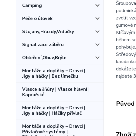
Šroubovac
Camping
podmínkám
zvolit vz
Péče o úlovek
gumové ná
Stojany,Hrazdy,Vidličky
Klíčovým 
během so
Signalizace záběru
pohybuje.
Středový
Oblečení,Obuv,Brýle
karabinku
dokážete 
Montáže a doplňky – Dravci |
najdete 3
Jigy a háčky | Bez límečku
Vlasce a šňůry | Vlasce hlavní |
Kaprařské
Původ 
Montáže a doplňky – Dravci |
Jigy a háčky | Háčiky přívlač
Montáže a doplňky – Dravci |
Přívlačové systémy |
Zboží 