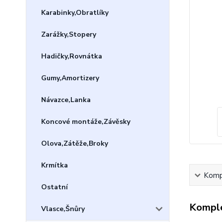
Karabinky,Obratlíky
Zarážky,Stopery
Hadičky,Rovnátka
Gumy,Amortizery
Návazce,Lanka
Koncové montáže,Závěsky
Olova,Zátěže,Broky
Krmítka
Kompl
Ostatní
Komple
Vlasce,Šnůry