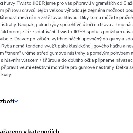
í hlavy Twisto JIGER jsme pro vás připravili v gramážích od 5 a
 při lovu dravců. Jejich velkou výhodou je zejména možnost použi
dálenost mezi ním a zátěžovou hlavou. Díky tomu můžete pružně 
strahy. Naopak, pokud ryby spolehlivě útočí na hlavu a trup nást
faktorem je fáze zdolávání. Twisto JIGER spolu s použitým návaz
uboje. Dravec po záběru vytrhne háček upevněný do gumy a zdol
 Ryba nemá tendenci využít páku klasického jigového háčku a nev
m "trnem" určíme střed gumové nástrahy a pomalým pohybem na
 s hlavním vlascem / šňůrou a do dolního očka připneme návazec 
připravit velmi efektivní montáže pro gumové nástrahy. Délka skr
 kusy.
zboží
zařazeno v kategoriích