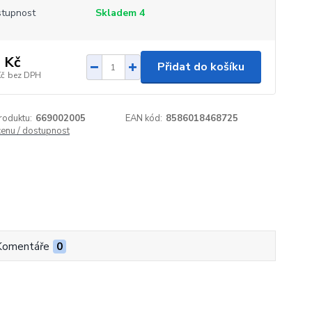
tupnost
Skladem 4
 Kč
Přidat do košíku
Kč
bez DPH
roduktu:
669002005
EAN kód:
8586018468725
cenu / dostupnost
Komentáře
0