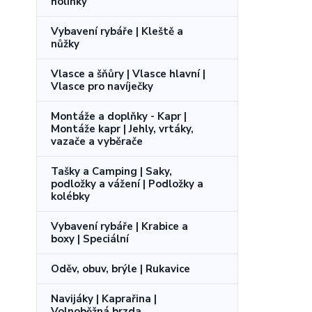
holínky
Vybavení rybáře | Kleště a
nůžky
Vlasce a šňůry | Vlasce hlavní |
Vlasce pro navíječky
Montáže a doplňky - Kapr |
Montáže kapr | Jehly, vrtáky,
vazače a vyběrače
Tašky a Camping | Saky,
podložky a vážení | Podložky a
kolébky
Vybavení rybáře | Krabice a
boxy | Speciální
Oděv, obuv, brýle | Rukavice
Navijáky | Kaprařina |
Volnoběžná brzda