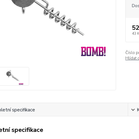
Dos
52
43 
Číslo p
Hlídat 
etní specifikace
tní specifikace