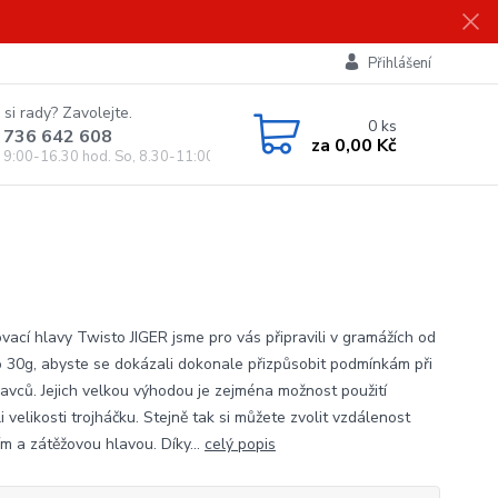
Přihlášení
 si rady? Zavolejte.
0
ks
 736 642 608
za
0,00 Kč
, 9:00-16.30 hod. So, 8.30-11:00 hod.)
vací hlavy Twisto JIGER jsme pro vás připravili v gramážích od
o 30g, abyste se dokázali dokonale přizpůsobit podmínkám při
ravců. Jejich velkou výhodou je zejména možnost použití
i velikosti trojháčku. Stejně tak si můžete zvolit vzdálenost
ím a zátěžovou hlavou. Díky...
celý popis