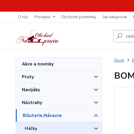
O nás
Prodejna
Obchodní podmínky
Jak nakupovat
Úvod
B
Akce a novinky
BOMB
Pruty
Navijáky
Nástrahy
Bižuterie,Návazce
Háčky