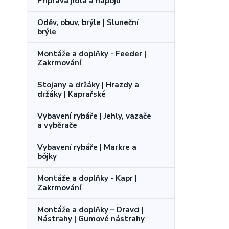
Příprava jídla a nápojů
Oděv, obuv, brýle | Sluneční
brýle
Montáže a doplňky - Feeder |
Zakrmování
Stojany a držáky | Hrazdy a
držáky | Kaprařské
Vybavení rybáře | Jehly, vazače
a vyběrače
Vybavení rybáře | Markre a
bójky
Montáže a doplňky - Kapr |
Zakrmování
Montáže a doplňky – Dravci |
Nástrahy | Gumové nástrahy