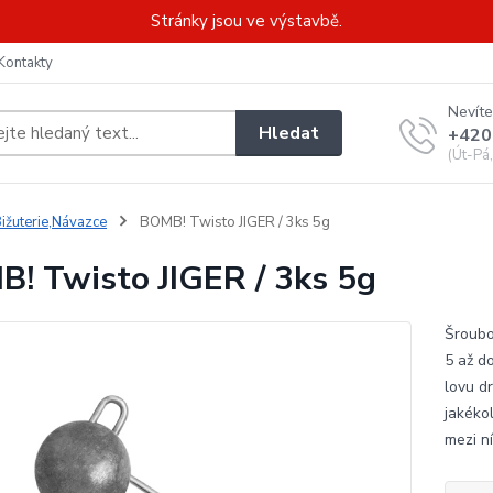
Stránky jsou ve výstavbě.
Kontakty
Nevíte
Hledat
+420
(Út-Pá
ižuterie,Návazce
BOMB! Twisto JIGER / 3ks 5g
! Twisto JIGER / 3ks 5g
Šroubo
5 až d
lovu d
jakékol
mezi n