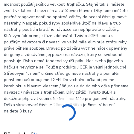
možnost použití jakékoli velikosti trojháčku. Stejně tak si můžete
zvolit vzdálenost mezi ním a zátěžovou hlavou. Díky tomu můžete
pružně reagovat např. na opatrné záběry do ocasní části gumové
nástrahy. Naopak, pokud ryby spolehlivě útočí na hlavu a trup
nástrahy, použitím kratšího návazce se nepřipravíte o záběry.
Klíčovým faktorem je fáze zdolávání. Twisto JIGER spolu s
použitým návazcem či návazci ve velké míře eliminuje ztrátu ryby
právě během souboje. Dravec po záběru vytrhne háček upevněný
do gumy a zdoláváme jej pouze na návazci, který se svobodně
pohybuje. Ryba nemá tendenci využít páku klasického jigového
háčku a nevyřízne se. Použití produktu JIGER je velmi jednoduché.
Středovým "trnem" určíme střed gumové nástrahy a pomalým
pohybem našroubujeme JIGER. Do vrchního očka připneme
karabinku s hlavním vlascem / šňůrou a do dolního očka připneme
návazec / návazce s trojháčkem. Díky zátěži Twisto JIGER si
dokážete připravit velmi efektivní montáže pro gumové nástrahy.
Délka skrutkovací části je 26mm, její šířka je 5mm. V balení
najdete 3 kusy.