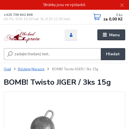
Stránky jsou ve výstavbě.
0
ks
+420 736 642 608
za
0,00 Kč
(Út-Pá, 9:00-16.30 hod. So, 8.30-11:00 hod.)
Menu
Hledat
Úvod
Bižuterie,Návazce
BOMB! Twisto JIGER / 3ks 15g
BOMB! Twisto JIGER / 3ks 15g