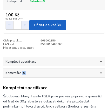
Dostupnost
Skladem 5
100 Kč
83 Kč
bez DPH
Přidat do košíku
Číslo produktu:
669002150
EAN kód:
8586018468763
Hlídat cenu / dostupnost
Kompletní specifikace
Komentáře
0
Kompletní specifikace
Šroubovací hlavy Twisto JIGER jsme pro vás připravili v gramážích
od 5 až do 30g, abyste se dokázali dokonale přizpůsobit
podmínkám při lovu dravců. Jejich velkou výhodou je zejména